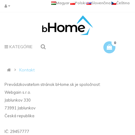
Magyar
Polski
Slovenčina
Čeština
0
KATEGÓRIE
Kontakt
Prevádzkovateľom stránok bHome.sk je spoločnosť:
Webgain s.r.o.
Jablunkov 330
73991 Jablunkov
Česká republika
IČ: 29457777