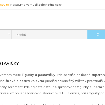
strujte
. Nastavíme Vám
veľkoobchodné ceny
.
STAVIČKY
hvatnom svete
Figúrky a postavičky
, kde sa vaše obľúbené
superhrd
aša
široká a pestrá kolekcia
prináša nekonečný zážitok
pre fanúši
hatý sortiment, kde nájdete
detailne spracované figúrky superhrd
arvelu až po légií hrdinov a zloduchov z DC Comics, naše figúrky 