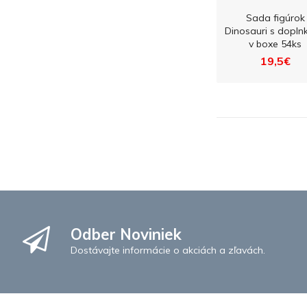
Sada figúrok
Dinosauri s dopln
v boxe 54ks
19,5€
Odber Noviniek
Dostávajte informácie o akciách a zľavách.