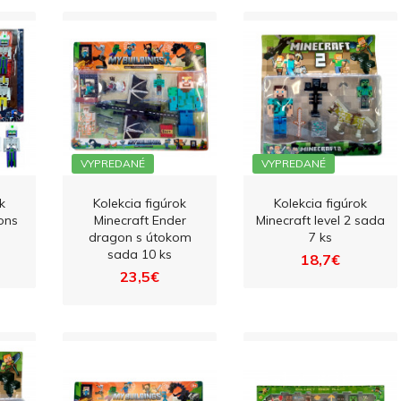
VYPREDANÉ
VYPREDANÉ
k
Kolekcia figúrok
Kolekcia figúrok
ons
Minecraft Ender
Minecraft level 2 sada
dragon s útokom
7 ks
sada 10 ks
18,7€
23,5€