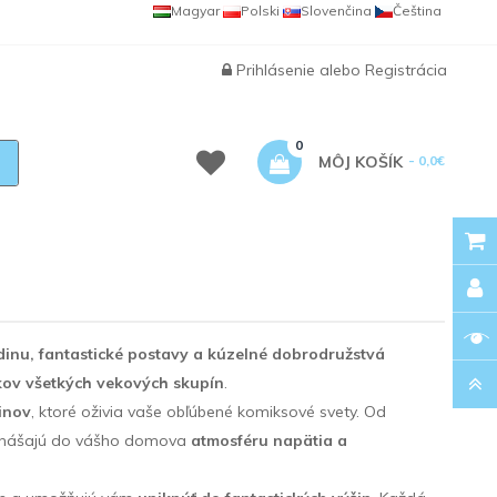
Magyar
Polski
Slovenčina
Čeština
Prihlásenie
alebo
Registrácia
0
MÔJ KOŠÍK
- 0,0€
inu, fantastické postavy a kúzelné dobrodružstvá
kov všetkých vekových skupín
.
inov
, ktoré oživia vaše obľúbené komiksové svety. Od
prinášajú do vášho domova
atmosféru napätia a