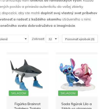
ám a umožňujú vám
uniknúť do fantastických výšin
. Každá
bených postáv a priniesla autenticitu do vašej zbierky.
 dispozícii, aby ste mohli
doplniť svoj vlastný svet príbehov
ivotnosť a radosť z každého okamihu
stráveného s nimi.
konečného sveta dobrodružstva a imaginácie
.
Zobraziť:
Porovnať výrobok (0)
SKLADOM
SKLADOM
Figúrka Brainrot
Sada figúrok Lilo a
Tralalero Tralala
Stitch so stojanom