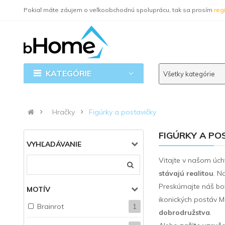
Pokiaľ máte záujem o veľkoobchodnú spoluprácu, tak sa prosím
regi
KATEGÓRIE
Všetky kategórie
Hračky
Figúrky a postavičky
FIGÚRKY A PO
VYHĽADÁVANIE
Vitajte v našom úc
stávajú realitou
. N
Preskúmajte náš bo
MOTÍV
ikonických postáv M
Brainrot
1
dobrodružstva
.