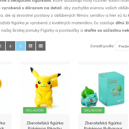
nie s lietajúcimi figúrkami
, ktoré dodávajú nový rozmer vašim hr
o
vyrobená s dôrazom na detail
, aby zachytila ​​esenciu vašich obľú
a, ale aj skvostné postavy z obľúbených filmov, seriálov a hier sú tu k
Každá figúrka je vyrobená z kvalitných materiálov, čo zaisťuje
dlhú ž
z našej širokej ponuky Figúrky a postavičky a
staňte sa súčasťou ne
3
4
5
Zoradiť podľa:
SKLADOM
SKLADOM
rka
Zberateľská figúrka
Zberateľská figúrka
ck
Pokémon Pikachu
Pokémon Bulbasaur