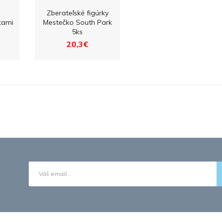
Zberateľské figúrky
kami
Mestečko South Park
5ks
20,3€