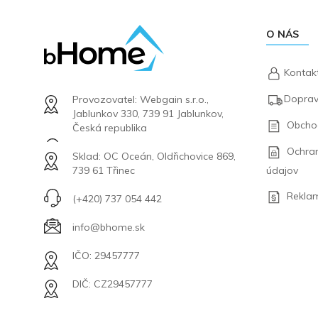
O NÁS
Kontak
Doprav
Provozovatel: Webgain s.r.o.,
Jablunkov 330, 739 91 Jablunkov,
Obcho
Česká republika
Ochra
Sklad: OC Oceán, Oldřichovice 869,
údajov
739 61 Třinec
Rekla
(+420) 737 054 442
info@bhome.sk
IČO: 29457777
DIČ: CZ29457777