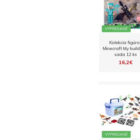
VYPREDANÉ
Kolekcia figúro
Minecraft My buil
sada 12 ks
16,2€
VYPREDANÉ