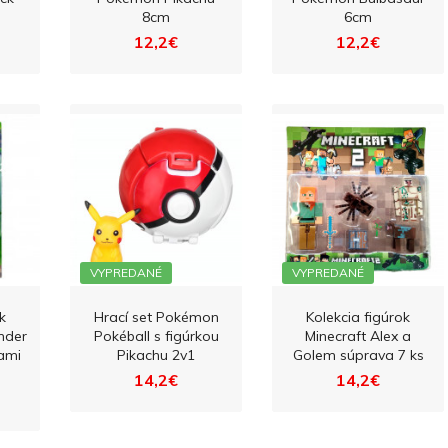
8cm
6cm
12,2€
12,2€
VYPREDANÉ
VYPREDANÉ
k
Hrací set Pokémon
Kolekcia figúrok
nder
Pokéball s figúrkou
Minecraft Alex a
ami
Pikachu 2v1
Golem súprava 7 ks
14,2€
14,2€