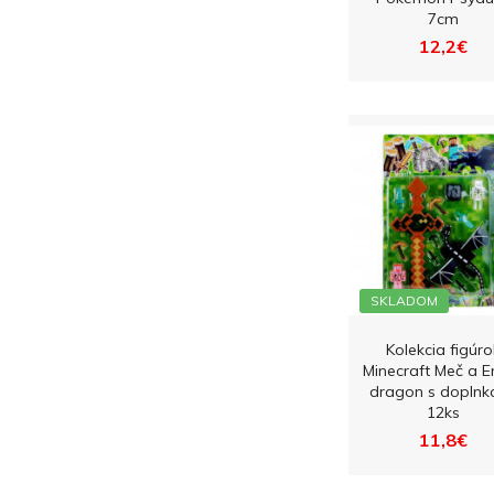
7cm
12,2€
SKLADOM
Kolekcia figúro
Minecraft Meč a E
dragon s doplnk
12ks
11,8€