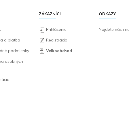
ZÁKAZNÍCI
ODKAZY
t
Prihlásenie
Najdete nás i 
a a platba
Registrácia
dné podmienky
Veľkoobchod
na osobných
mácia