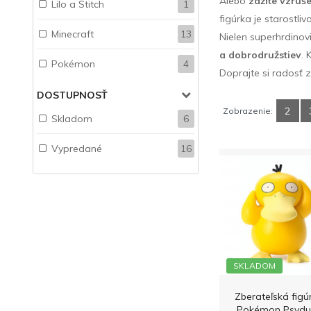
Alebo
zažite vzruše
Lilo a Stitch
1
figúrka je starostliv
Minecraft
13
Nielen superhrdinovi
a dobrodružstiev
. 
Pokémon
4
Doprajte si radosť 
DOSTUPNOSŤ
2
Zobrazenie:
Skladom
6
Vypredané
16
SKLADOM
Zberateľská figú
Pokémon Psydu