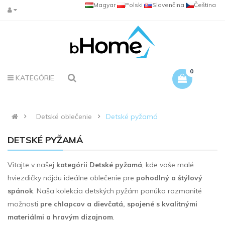
Magyar
Polski
Slovenčina
Čeština
0
KATEGÓRIE
Detské oblečenie
Detské pyžamá
DETSKÉ PYŽAMÁ
Vitajte v našej
kategórii Detské pyžamá
, kde vaše malé
hviezdičky nájdu ideálne oblečenie pre
pohodlný a štýlový
spánok
. Naša kolekcia detských pyžám ponúka rozmanité
možnosti
pre chlapcov a dievčatá, spojené s kvalitnými
materiálmi a hravým dizajnom
.