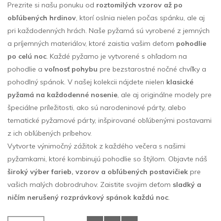
Prezrite si našu ponuku od
roztomilých vzorov až po
obľúbených hrdinov
, ktorí oslnia nielen počas spánku, ale aj
pri každodenných hrách. Naše pyžamá sú vyrobené z jemných
a príjemných materiálov, ktoré zaistia vašim deťom
pohodlie
po celú noc
. Každé pyžamo je vytvorené s ohľadom na
pohodlie a
voľnosť pohybu
pre bezstarostné nočné chvíľky a
pohodlný spánok. V našej kolekcii nájdete nielen
klasické
pyžamá na každodenné nosenie
, ale aj originálne modely pre
špeciálne príležitosti, ako sú narodeninové párty, alebo
tematické pyžamové párty, inšpirované obľúbenými postavami
z ich obľúbených príbehov.
Vytvorte výnimočný zážitok z každého večera s našimi
pyžamkami, ktoré kombinujú pohodlie so štýlom. Objavte náš
široký výber farieb, vzorov a obľúbených postavičiek
pre
vašich malých dobrodruhov. Zaistite svojim deťom
sladký a
ničím nerušený rozprávkový spánok každú noc
.