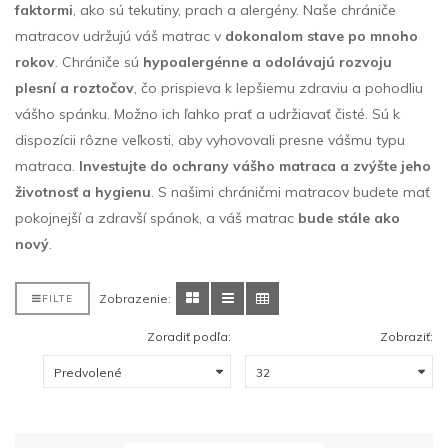
faktormi
, ako sú tekutiny, prach a alergény. Naše chrániče
matracov udržujú váš matrac v
dokonalom stave po mnoho
rokov
. Chrániče sú
hypoalergénne a odolávajú rozvoju
plesní a roztočov
, čo prispieva k lepšiemu zdraviu a pohodliu
vášho spánku. Možno ich ľahko prať a udržiavať čisté. Sú k
dispozícii rôzne veľkosti, aby vyhovovali presne vášmu typu
matraca.
Investujte do ochrany vášho matraca a zvýšte jeho
životnosť a hygienu
. S našimi chráničmi matracov budete mať
pokojnejší a zdravší spánok, a váš matrac
bude stále ako
nový
.
Zobrazenie:
FILTE
Zoradiť podľa:
Zobraziť: