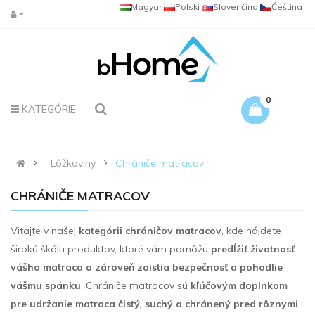
Magyar
Polski
Slovenčina
Čeština
0
KATEGÓRIE
Lôžkoviny
Chrániče matracov
CHRÁNIČE MATRACOV
Vitajte v našej
kategórii chráničov matracov
, kde nájdete
širokú škálu produktov, ktoré vám pomôžu
predĺžiť životnosť
vášho matraca a zároveň zaistia bezpečnosť a pohodlie
vášmu spánku
. Chrániče matracov sú
kľúčovým doplnkom
pre udržanie matraca čistý, suchý a chránený pred rôznymi