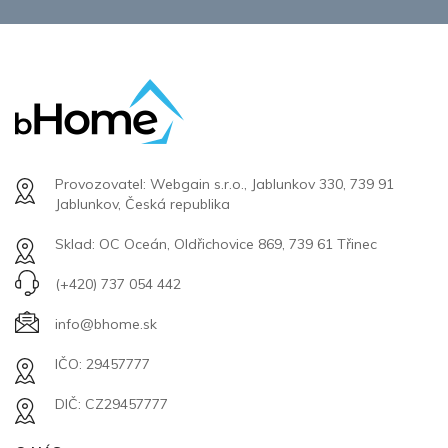
Provozovatel: Webgain s.r.o., Jablunkov 330, 739 91
Jablunkov, Česká republika
Sklad: OC Oceán, Oldřichovice 869, 739 61 Třinec
(+420) 737 054 442
info@bhome.sk
IČO: 29457777
DIČ: CZ29457777