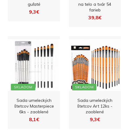
guľaté
na telo a tvár 54
farieb
9,3€
39,8€
SKLADOM
SKLADOM
Sada umeleckých
Sada umeleckých
štetcov Masterpiece
štetcov Art 12ks -
6ks - zaoblené
zaoblené
8,1€
9,3€