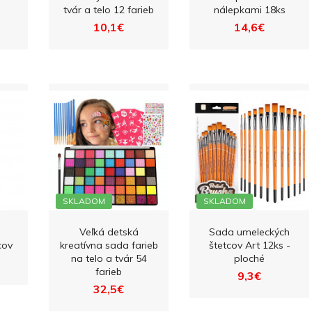
tvár a telo 12 farieb
nálepkami 18ks
10,1€
14,6€
SKLADOM
SKLADOM
Veľká detská
Sada umeleckých
cov
kreatívna sada farieb
štetcov Art 12ks -
na telo a tvár 54
ploché
farieb
9,3€
32,5€