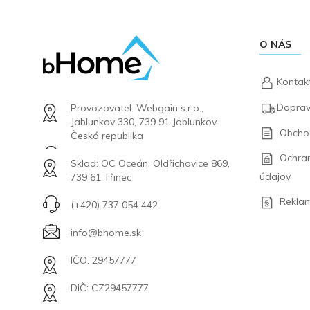
O NÁS
Kontak
Doprav
Provozovatel: Webgain s.r.o.,
Jablunkov 330, 739 91 Jablunkov,
Obcho
Česká republika
Ochra
Sklad: OC Oceán, Oldřichovice 869,
údajov
739 61 Třinec
Rekla
(+420) 737 054 442
info@bhome.sk
IČO: 29457777
DIČ: CZ29457777