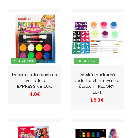
SKLADOM
SKLADOM
Detská sada farieb na
Detská maškarná
tvár a telo
sada farieb na tvár so
EXPRESSIVE 10ks
štetcami FLUORY
18ks
4,0€
18,3€