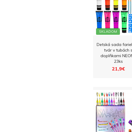
SKLADOM
Detská sada farie
tvár v tubách 
doplňkami NEO
23ks
21,9€