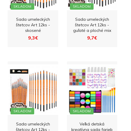
SKLADOM
SKLADOM
Sada umeleckých
Sada umeleckých
štetcov Art 12ks -
štetcov Art 12ks -
skosené
guľaté a ploché mix
9,3€
9,7€
SKLADOM
SKLADOM
Sada umeleckých
Veľká detská
štetcov Art 12ks -
kreatívna sada farieb