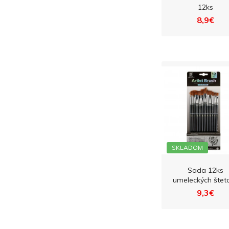
12ks
8,9€
SKLADOM
Sada 12ks
umeleckých štet
9,3€