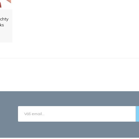
chty
2ks