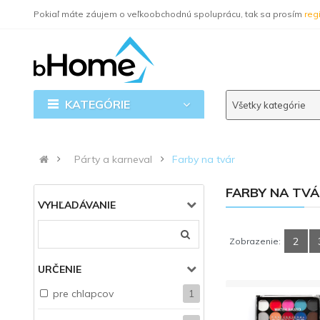
Pokiaľ máte záujem o veľkoobchodnú spoluprácu, tak sa prosím
regi
KATEGÓRIE
Všetky kategórie
Párty a karneval
Farby na tvár
FARBY NA TVÁ
VYHĽADÁVANIE
2
Zobrazenie:
URČENIE
pre chlapcov
1