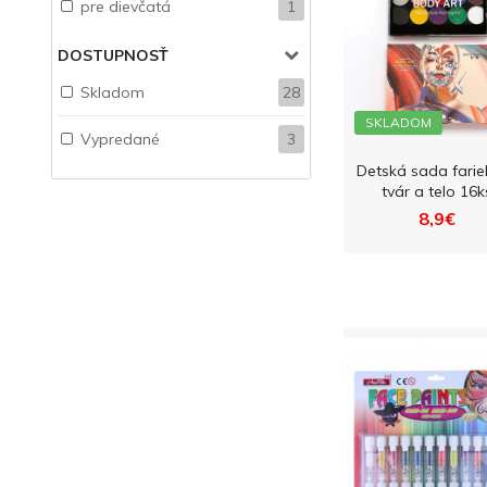
pre dievčatá
1
DOSTUPNOSŤ
Skladom
28
SKLADOM
Vypredané
3
Detská sada farie
tvár a telo 16k
8,9€