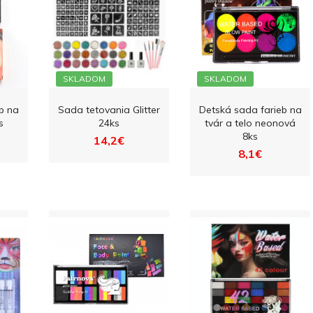
SKLADOM
SKLADOM
b na
Sada tetovania Glitter
Detská sada farieb na
s
24ks
tvár a telo neonová
8ks
14,2€
8,1€