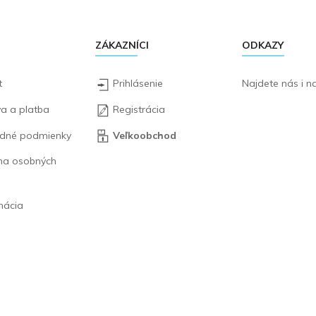
ZÁKAZNÍCI
ODKAZY
t
Prihlásenie
Najdete nás i 
a a platba
Registrácia
dné podmienky
Veľkoobchod
na osobných
mácia