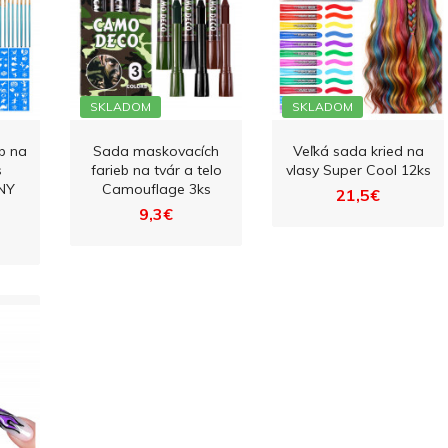
SKLADOM
SKLADOM
b na
Sada maskovacích
Veľká sada kried na
s
farieb na tvár a telo
vlasy Super Cool 12ks
NY
Camouflage 3ks
21,5€
9,3€