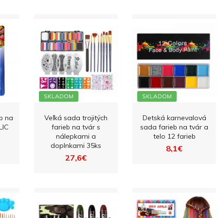
SKLADOM
SKLADOM
b na
Veľká sada trojitých
Detská karnevalová
LIC
farieb na tvár s
sada farieb na tvár a
nálepkami a
telo 12 farieb
doplnkami 35ks
8,1€
27,6€