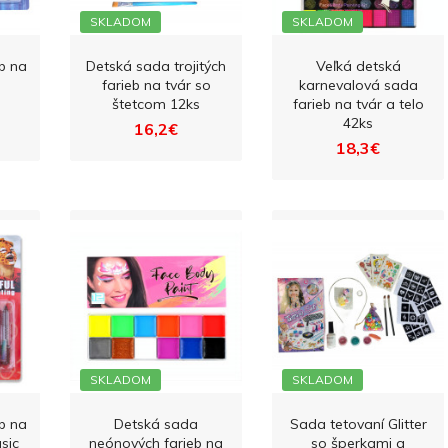
SKLADOM
SKLADOM
b na
Detská sada trojitých
Veľká detská
farieb na tvár so
karnevalová sada
štetcom 12ks
farieb na tvár a telo
42ks
16,2€
18,3€
SKLADOM
SKLADOM
b na
Detská sada
Sada tetovaní Glitter
sic
neónových farieb na
so šperkami a