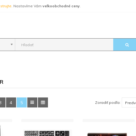
strujte
. Nastavíme Vám
veľkoobchodné ceny
.
R
3
4
5
Zoradiť podľa: