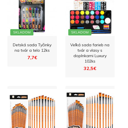
SKLADOM
SKLADOM
Detská sada Tyčinky
Veľká sada farieb na
na tvár a telo 12ks
tvár a vlasy s
doplnkami Luxury
7,7€
102ks
32,5€