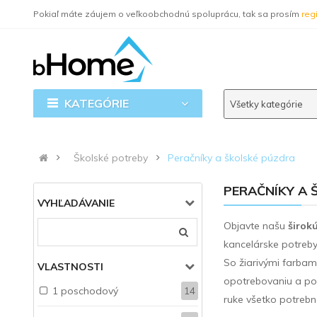
Pokiaľ máte záujem o veľkoobchodnú spoluprácu, tak sa prosím
regi
KATEGÓRIE
Všetky kategórie
Školské potreby
Peračníky a školské púzdra
PERAČNÍKY A 
VYHĽADÁVANIE
Objavte našu
širokú
kancelárske potreby
So žiarivými farba
VLASTNOSTI
opotrebovaniu a po
1 poschodový
14
ruke všetko potrebné