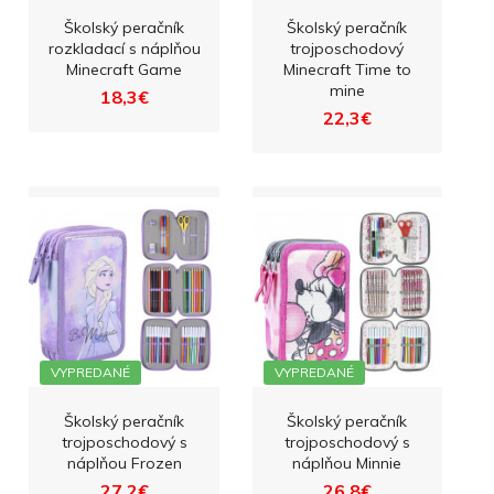
Školský peračník
Školský peračník
rozkladací s náplňou
trojposchodový
Minecraft Game
Minecraft Time to
mine
18,3€
22,3€
VYPREDANÉ
VYPREDANÉ
Školský peračník
Školský peračník
trojposchodový s
trojposchodový s
náplňou Frozen
náplňou Minnie
27,2€
26,8€