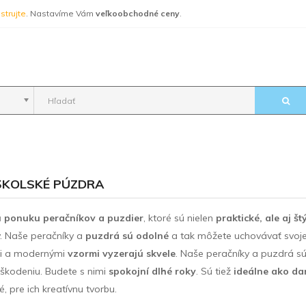
strujte
. Nastavíme Vám
veľkoobchodné ceny
.
ŠKOLSKÉ PÚZDRA
 ponuku peračníkov a puzdier
, ktoré sú nielen
praktické, ale aj š
. Naše peračníky a
puzdrá sú odolné
a tak môžete uchovávať svoje 
mi a modernými
vzormi vyzerajú skvele
. Naše peračníky a puzdrá s
škodeniu. Budete s nimi
spokojní dlhé roky
. Sú tiež
ideálne ako dar
, pre ich kreatívnu tvorbu.