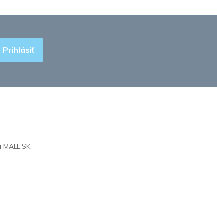
Prihlásiť
na
MALL.SK