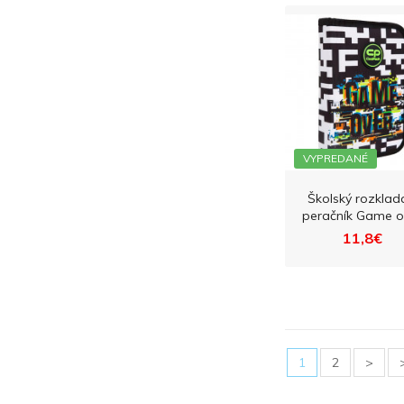
VYPREDANÉ
Školský rozklad
peračník Game o
11,8€
1
2
>