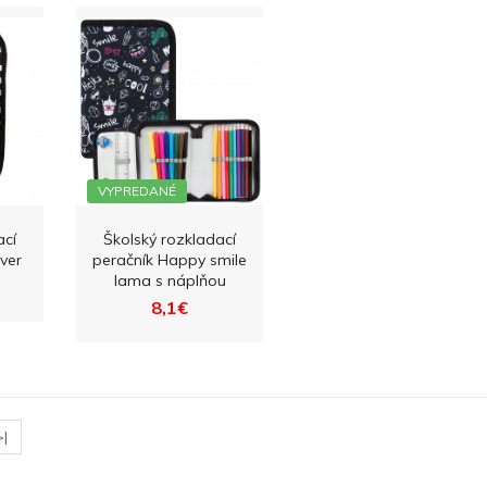
VYPREDANÉ
ací
Školský rozkladací
ver
peračník Happy smile
lama s náplňou
8,1€
>|