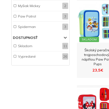
Myšiak Mickey
2
Paw Patrol
3
Spiderman
3
DOSTUPNOSŤ
SKLADOM
Skladom
11
Školský peračn
trojposchodový
Vypredané
26
náplňou Paw Pat
Pups
23,5€