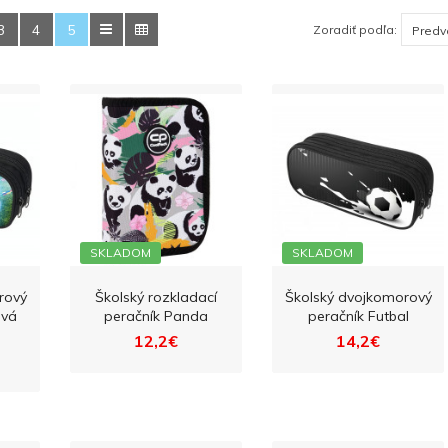
3
4
5
Zoradiť podľa:
SKLADOM
SKLADOM
rový
Školský rozkladací
Školský dvojkomorový
ová
peračník Panda
peračník Futbal
12,2€
14,2€