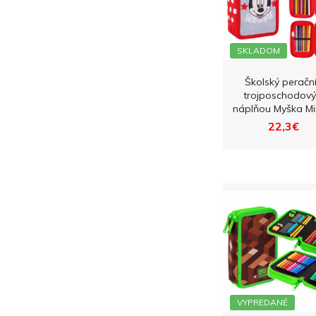
SKLADOM
Školský peračn
trojposchodový
náplňou Myška Mi
22,3€
VYPREDANÉ