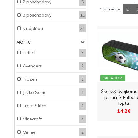
2 poschodový
6
2
Zobrazenie:
3 poschodový
15
s náplňou
21
MOTÍV
Futbal
3
Avengers
2
SKLADOM
Frozen
1
Školský dvojkomo
Ježko Sonic
1
peračník Futbal
lopta
Lilo a Stitch
1
14,2€
Minecraft
4
Minnie
2