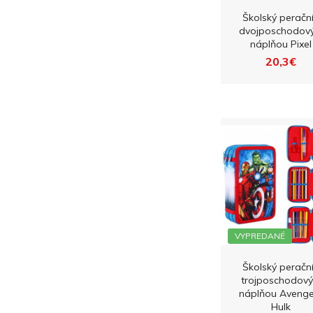
Školský peračn
dvojposchodový
náplňou Pixel
20,3€
VYPREDANÉ
Školský peračn
trojposchodový
náplňou Avenge
Hulk