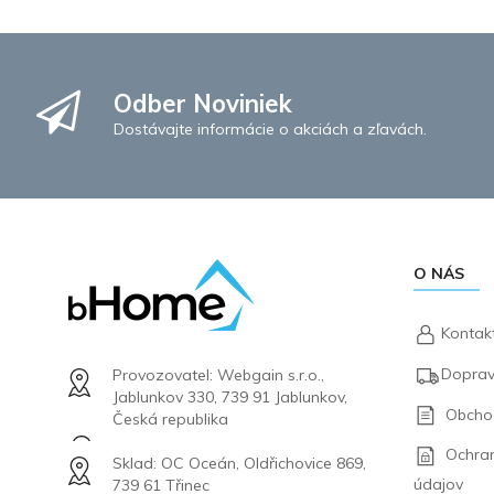
Odber Noviniek
Dostávajte informácie o akciách a zľavách.
O NÁS
Kontak
Doprav
Provozovatel: Webgain s.r.o.,
Jablunkov 330, 739 91 Jablunkov,
Obcho
Česká republika
Ochra
Sklad: OC Oceán, Oldřichovice 869,
údajov
739 61 Třinec