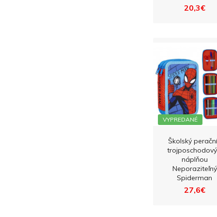
20,3€
VYPREDANÉ
Školský peračn
trojposchodový
náplňou
Neporaziteľný
Spiderman
27,6€