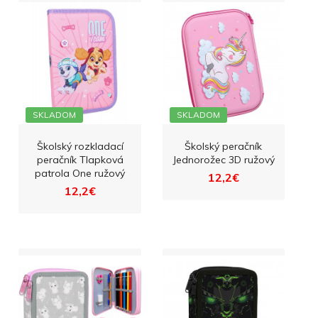
SKLADOM
SKLADOM
Školský rozkladací
Školský peračník
peračník Tlapková
Jednorožec 3D ružový
patrola One ružový
12,2€
12,2€