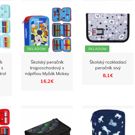
SKLADOM
SKLADOM
ík
Školský peračník
Školský rozkladací
 s
trojposchodový s
peračník sivý
rol
náplňou Myšák Mickey
8,1€
16,2€