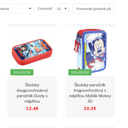
Zobraziť:
Porovnať výrobok (0)
SKLADOM
SKLADOM
Školský
Školský peračník
dvojposchodový
trojposchodový s
peračník Dusty s
náplňou Myšák Mickey
náplňou
3D
13,4€
20,3€