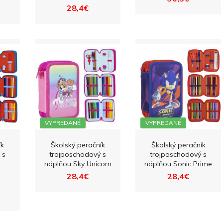
28,4€
VYPREDANÉ
VYPREDANÉ
ík
Školský peračník
Školský peračník
 s
trojposchodový s
trojposchodový s
náplňou Sky Unicorn
náplňou Sonic Prime
28,4€
28,4€