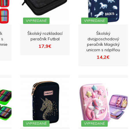
VYPREDANÉ
VYPREDANÉ
ík
Školský rozkladací
Školský
 s
peračník Futbal
dvojposchodový
nnie
peračník Magický
17,9€
unicorn s náplňou
14,2€
VYPREDANÉ
VYPREDANÉ