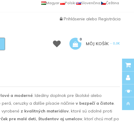
Magyar
Polski
Slovenčina
Čeština
Prihlásenie
alebo
Registrácia
0
MÔJ KOŠÍK
- 0,0€
týlové a moderné
. Ideálny doplnok pre školské alebo
perá, ceruzky a ďalšie písacie náčinie
v bezpečí a čistote
.
ú vyrobené
z kvalitných materiálov
, ktoré sú odolné proti
ček pre malé deti, študentov aj umelcov
, ktorí chcú mať po