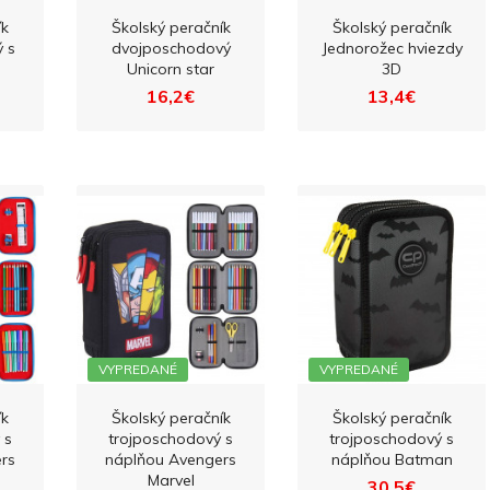
ík
Školský peračník
Školský peračník
 s
dvojposchodový
Jednorožec hviezdy
Unicorn star
3D
16,2€
13,4€
VYPREDANÉ
VYPREDANÉ
ík
Školský peračník
Školský peračník
 s
trojposchodový s
trojposchodový s
rs
náplňou Avengers
náplňou Batman
Marvel
30,5€