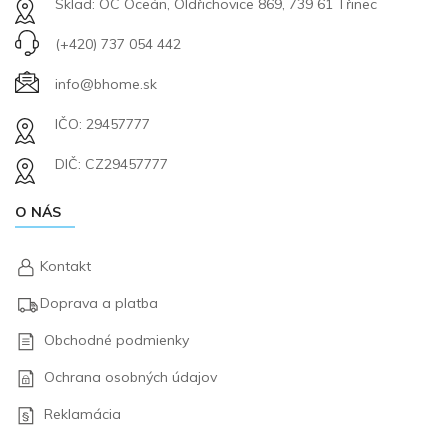
Sklad: OC Oceán, Oldřichovice 869, 739 61 Třinec
(+420) 737 054 442
info@bhome.sk
IČO: 29457777
DIČ: CZ29457777
O NÁS
Kontakt
Doprava a platba
Obchodné podmienky
Ochrana osobných údajov
Reklamácia