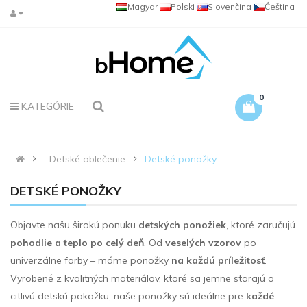
Magyar
Polski
Slovenčina
Čeština
0
KATEGÓRIE
Detské oblečenie
Detské ponožky
DETSKÉ PONOŽKY
Objavte našu širokú ponuku
detských ponožiek
, ktoré zaručujú
pohodlie a teplo po celý deň
. Od
veselých vzorov
po
univerzálne farby – máme ponožky
na každú príležitosť
.
Vyrobené z kvalitných materiálov, ktoré sa jemne starajú o
citlivú detskú pokožku, naše ponožky sú ideálne pre
každé