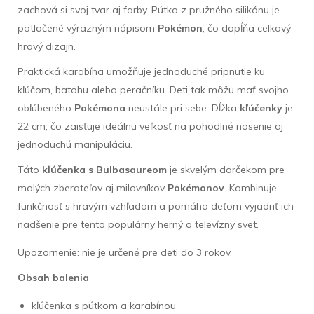
zachová si svoj tvar aj farby. Pútko z pružného silikónu je
potlačené výrazným nápisom
Pokémon
, čo dopĺňa celkový
hravý dizajn.
Praktická karabína umožňuje jednoduché pripnutie ku
kľúčom, batohu alebo peračníku. Deti tak môžu mať svojho
obľúbeného
Pokémona
neustále pri sebe. Dĺžka
kľúčenky
je
22 cm, čo zaisťuje ideálnu veľkosť na pohodlné nosenie aj
jednoduchú manipuláciu.
Táto
kľúčenka s Bulbasaureom
je skvelým darčekom pre
malých zberateľov aj milovníkov
Pokémonov
. Kombinuje
funkčnosť s hravým vzhľadom a pomáha deťom vyjadriť ich
nadšenie pre tento populárny herný a televízny svet.
Upozornenie: nie je určené pre deti do 3 rokov.
Obsah balenia
kľúčenka s pútkom a karabínou