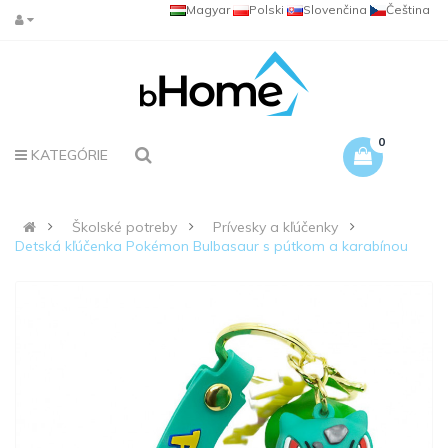
Magyar
Polski
Slovenčina
Čeština
0
KATEGÓRIE
Školské potreby
Prívesky a kľúčenky
Detská kľúčenka Pokémon Bulbasaur s pútkom a karabínou