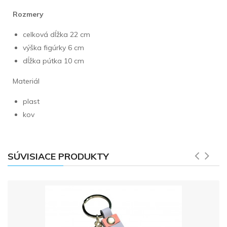
Rozmery
celková dĺžka 22 cm
výška figúrky 6 cm
dĺžka pútka 10 cm
Materiál
plast
kov
SÚVISIACE PRODUKTY