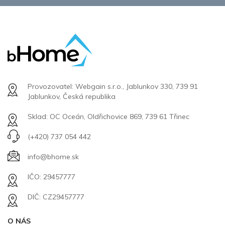
Provozovatel: Webgain s.r.o., Jablunkov 330, 739 91
Jablunkov, Česká republika
Sklad: OC Oceán, Oldřichovice 869, 739 61 Třinec
(+420) 737 054 442
info@bhome.sk
IČO: 29457777
DIČ: CZ29457777
O NÁS