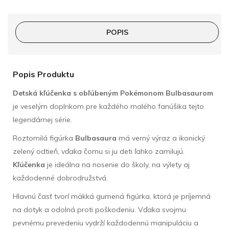
POPIS
Popis Produktu
Detská kľúčenka s obľúbeným Pokémonom Bulbasaurom
je veselým doplnkom pre každého malého fanúšika tejto
legendárnej série.
Roztomilá figúrka
Bulbasaura
má verný výraz a ikonický
zelený odtieň, vďaka čomu si ju deti ľahko zamilujú.
Kľúčenka
je ideálna na nosenie do školy, na výlety aj
každodenné dobrodružstvá.
Hlavnú časť tvorí mäkká gumená figúrka, ktorá je príjemná
na dotyk a odolná proti poškodeniu. Vďaka svojmu
pevnému prevedeniu vydrží každodennú manipuláciu a