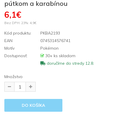
pútkom a karabínou
6,1€
Bez DPH: 23%:
4,9€
Kód produktu:
PKBA2193
EAN
0745314576741
Motív
Pokémon
Dostupnosť:
30+ ks skladom
doručíme do stredy 12.8.
Množstvo