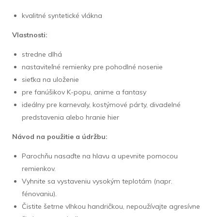
kvalitné syntetické vlákna
Vlastnosti:
stredne dlhá
nastaviteľné remienky pre pohodlné nosenie
sieťka na uloženie
pre fanúšikov K-popu, anime a fantasy
ideálny pre karnevaly, kostýmové párty, divadelné
predstavenia alebo hranie hier
Návod na použitie a údržbu:
Parochňu nasaďte na hlavu a upevnite pomocou
remienkov.
Vyhnite sa vystaveniu vysokým teplotám (napr.
fénovaniu).
Čistite šetrne vlhkou handričkou, nepoužívajte agresívne