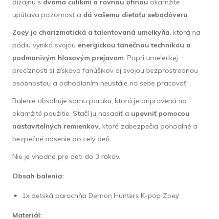
dizajnu s
dvoma culíkmi a rovnou ofinou
okamžite
upútava pozornosť a
dá vašemu dieťaťu sebadôveru
.
Zoey je charizmatická a talentovaná umelkyňa
, ktorá na
pódiu vyniká svojou
energickou tanečnou technikou a
podmanivým hlasovým prejavom
. Popri umeleckej
precíznosti si získava fanúšikov aj svojou bezprostrednou
osobnosťou a odhodlaním neustále na sebe pracovať.
Balenie obsahuje samu paruku, ktorá je pripravená na
okamžité použitie. Stačí ju nasadiť a
upevniť pomocou
nastaviteľných remienkov
, ktoré zabezpečia pohodlné a
bezpečné nosenie po celý deň.
Nie je vhodné pre deti do 3 rokov.
Obsah balenia:
1x detská parochňa Demon Hunters K-pop Zoey
Materiál: