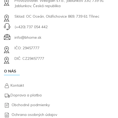
Provozovatel: Webgain s.r.o., Jablunkov 330, 739 91
Jablunkov, Česká republika
Sklad: OC Oceán, Oldřichovice 869, 739 61 Třinec
(+420) 737 054 442
info@bhome.sk
IČO: 29457777
DIČ: CZ29457777
O NÁS
Kontakt
Doprava a platba
Obchodné podmienky
Ochrana osobných údajov