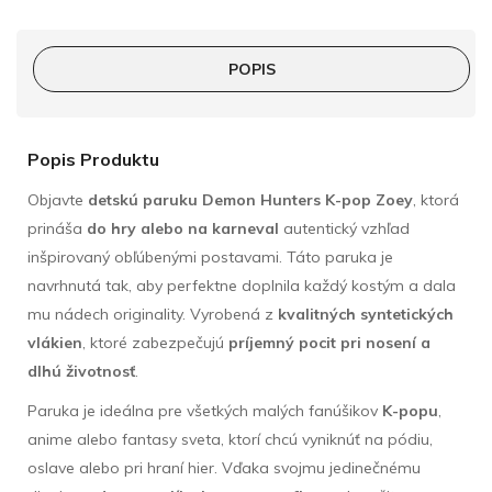
POPIS
Popis Produktu
Objavte
detskú paruku Demon Hunters K-pop Zoey
, ktorá
prináša
do hry alebo na karneval
autentický vzhľad
inšpirovaný obľúbenými postavami. Táto paruka je
navrhnutá tak, aby perfektne doplnila každý kostým a dala
mu nádech originality. Vyrobená z
kvalitných syntetických
vlákien
, ktoré zabezpečujú
príjemný pocit pri nosení a
dlhú životnosť
.
Paruka je ideálna pre všetkých malých fanúšikov
K-popu
,
anime alebo fantasy sveta, ktorí chcú vyniknúť na pódiu,
oslave alebo pri hraní hier. Vďaka svojmu jedinečnému