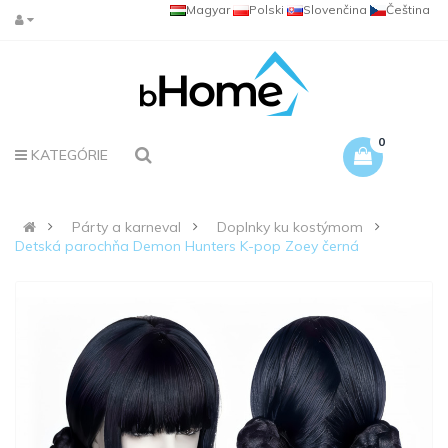
Magyar
Polski
Slovenčina
Čeština
0
KATEGÓRIE
Párty a karneval
Doplnky ku kostýmom
Detská parochňa Demon Hunters K-pop Zoey černá