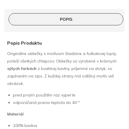
POPIS
Popis Produktu
Originálne obliečky s motívom štadióne a futbalovej lopty,
poteší všetkých chlapcov. Obliečky sú vyrobené v krásnych
sýtych farbách
z kvalitnej bavlny, príjemné na dotyk, so
zapínaním na zips. Z každej strany má odlišný motív viď
obrázok.
pred prvým použitím raz vyperte
odporúčaná pracia teplota do 40 °
Materiál
100% bavlna