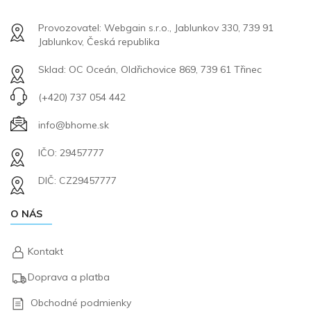
Provozovatel: Webgain s.r.o., Jablunkov 330, 739 91
Jablunkov, Česká republika
Sklad: OC Oceán, Oldřichovice 869, 739 61 Třinec
(+420) 737 054 442
info@bhome.sk
IČO: 29457777
DIČ: CZ29457777
O NÁS
Kontakt
Doprava a platba
Obchodné podmienky