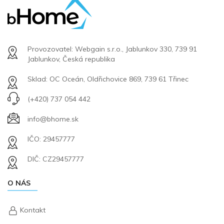
Provozovatel: Webgain s.r.o., Jablunkov 330, 739 91
Jablunkov, Česká republika
Sklad: OC Oceán, Oldřichovice 869, 739 61 Třinec
(+420) 737 054 442
info@bhome.sk
IČO: 29457777
DIČ: CZ29457777
O NÁS
Kontakt