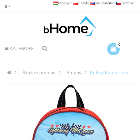
Magyar
Polski
Slovenčina
Čeština
0
KATEGÓRIE
Školské potreby
Batohy
Detský batoh Cars