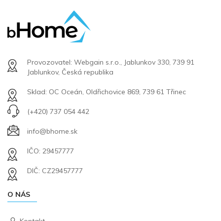
Provozovatel: Webgain s.r.o., Jablunkov 330, 739 91
Jablunkov, Česká republika
Sklad: OC Oceán, Oldřichovice 869, 739 61 Třinec
(+420) 737 054 442
info@bhome.sk
IČO: 29457777
DIČ: CZ29457777
O NÁS
Kontakt