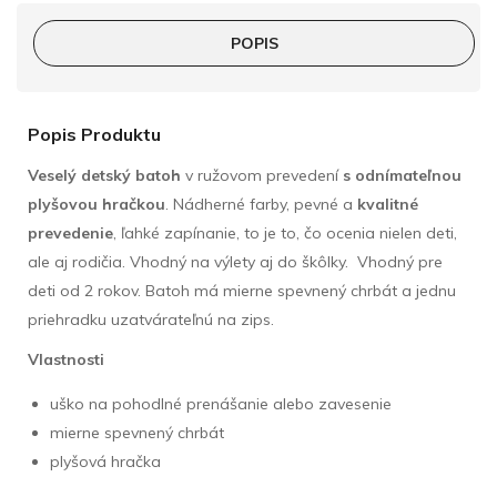
POPIS
Popis Produktu
Veselý detský batoh
v ružovom prevedení
s odnímateľnou
plyšovou hračkou
. Nádherné farby, pevné a
kvalitné
prevedenie
, ľahké zapínanie, to je to, čo ocenia nielen deti,
ale aj rodičia. Vhodný na výlety aj do škôlky. Vhodný pre
deti od 2 rokov. Batoh má mierne spevnený chrbát a jednu
priehradku uzatvárateľnú na zips.
Vlastnosti
uško na pohodlné prenášanie alebo zavesenie
mierne spevnený chrbát
plyšová hračka