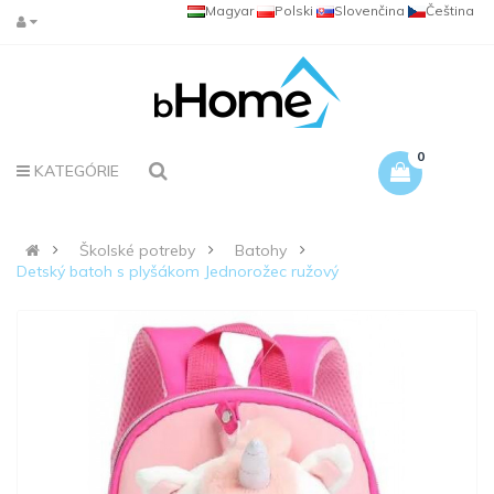
Magyar
Polski
Slovenčina
Čeština
0
KATEGÓRIE
Školské potreby
Batohy
Detský batoh s plyšákom Jednorožec ružový