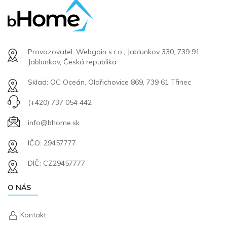
Provozovatel: Webgain s.r.o., Jablunkov 330, 739 91
Jablunkov, Česká republika
Sklad: OC Oceán, Oldřichovice 869, 739 61 Třinec
(+420) 737 054 442
info@bhome.sk
IČO: 29457777
DIČ: CZ29457777
O NÁS
Kontakt