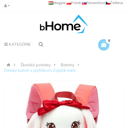
Magyar
Polski
Slovenčina
Čeština
0
KATEGÓRIE
Školské potreby
Batohy
Detský batoh s plyšákom Zajačik biely