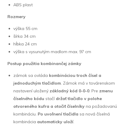
ABS plast
Rozmery
výška 55 cm
šírka 34 cm
hĺbka 24 cm
výška s vysunutým madlom max. 97 cm
Postup použitia kombinančej zámky
zámok sa ovláda
kombináciou troch čísel a
jednoduchým tlačidlom
. Zámok má v továrenskom
nastavení uložený
základný kód 0-0-0
. Pre
zmenu
číselného kódu
stačí
držať tlačidlo v polohe
otvoreného kufra a otočiť číselníky
na požadovanú
kombináciu.
Po uvoľnení tlačidla
sa nová číselná
kombinácia
automaticky uloží
.