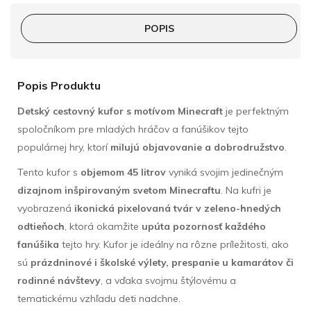
POPIS
Popis Produktu
Detský cestovný kufor s motívom Minecraft
je perfektným
spoločníkom pre mladých hráčov a fanúšikov tejto
populárnej hry, ktorí
milujú objavovanie a dobrodružstvo
.
Tento kufor s
objemom 45 litrov
vyniká svojim jedinečným
dizajnom inšpirovaným svetom Minecraftu
. Na kufri je
vyobrazená
ikonická pixelovaná tvár v zeleno-hnedých
odtieňoch
, ktorá okamžite
upúta pozornosť každého
fanúšika
tejto hry. Kufor je ideálny na rôzne príležitosti, ako
sú
prázdninové i školské výlety, prespanie u kamarátov či
rodinné návštevy
, a vďaka svojmu štýlovému a
tematickému vzhľadu deti nadchne.