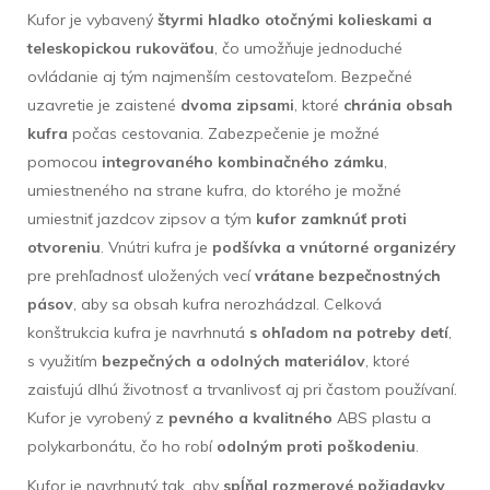
Kufor je vybavený
štyrmi hladko otočnými kolieskami a
teleskopickou rukoväťou
, čo umožňuje jednoduché
ovládanie aj tým najmenším cestovateľom. Bezpečné
uzavretie je zaistené
dvoma zipsami
, ktoré
chránia obsah
kufra
počas cestovania. Zabezpečenie je možné
pomocou
integrovaného kombinačného zámku
,
umiestneného na strane kufra, do ktorého je možné
umiestniť jazdcov zipsov a tým
kufor zamknúť proti
otvoreniu
. Vnútri kufra je
podšívka a vnútorné organizéry
pre prehľadnosť uložených vecí
vrátane bezpečnostných
pásov
, aby sa obsah kufra nerozhádzal. Celková
konštrukcia kufra je navrhnutá
s ohľadom na potreby detí
,
s využitím
bezpečných a odolných materiálov
, ktoré
zaisťujú dlhú životnosť a trvanlivosť aj pri častom používaní.
Kufor je vyrobený z
pevného a kvalitného
ABS plastu a
polykarbonátu, čo ho robí
odolným proti poškodeniu
.
Kufor je navrhnutý tak, aby
spĺňal rozmerové požiadavky