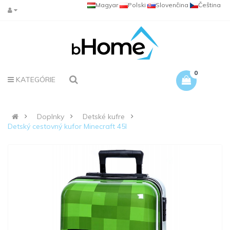
Magyar
Polski
Slovenčina
Čeština
0
KATEGÓRIE
Doplnky
Detské kufre
Detský cestovný kufor Minecraft 45l