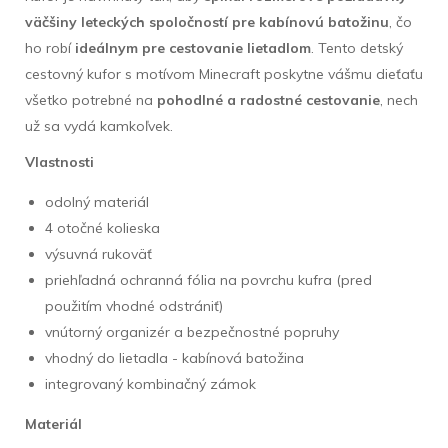
väčšiny leteckých spoločností pre kabínovú batožinu
, čo
ho robí
ideálnym pre cestovanie lietadlom
. Tento detský
cestovný kufor s motívom Minecraft poskytne vášmu dieťaťu
všetko potrebné na
pohodlné a radostné cestovanie
, nech
už sa vydá kamkoľvek.
Vlastnosti
odolný materiál
4 otočné kolieska
výsuvná rukoväť
priehľadná ochranná fólia na povrchu kufra (pred
použitím vhodné odstrániť)
vnútorný organizér a bezpečnostné popruhy
vhodný do lietadla - kabínová batožina
integrovaný kombinačný zámok
Materiál