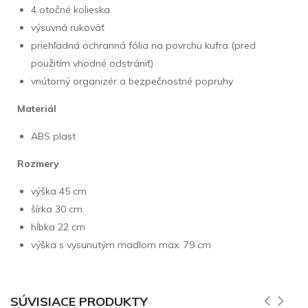
4 otočné kolieska
výsuvná rukoväť
priehľadná ochranná fólia na povrchu kufra (pred
použitím vhodné odstrániť)
vnútorný organizér a bezpečnostné popruhy
Materiál
ABS plast
Rozmery
výška 45 cm
šírka 30 cm
hĺbka 22 cm
výška s vysunutým madlom max. 79 cm
SÚVISIACE PRODUKTY