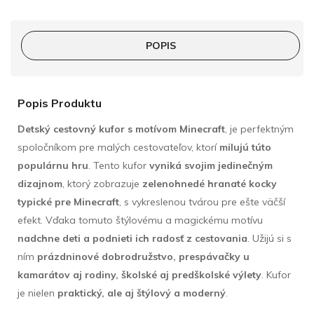
POPIS
Popis Produktu
Detský cestovný kufor s motívom Minecraft
, je perfektným
spoločníkom pre malých cestovateľov, ktorí
milujú túto
populárnu hru
. Tento kufor
vyniká svojim jedinečným
dizajnom
, ktorý zobrazuje
zelenohnedé hranaté kocky
typické pre Minecraft
, s vykreslenou tvárou pre ešte väčší
efekt. Vďaka tomuto štýlovému a magickému motívu
nadchne deti a podnieti ich radosť z cestovania
. Užijú si s
ním
prázdninové dobrodružstvo, prespávačky u
kamarátov aj rodiny, školské aj predškolské výlety
. Kufor
je nielen
praktický, ale aj štýlový a moderný
.