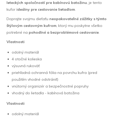
leteckých spoločností pre kabínovú batožinu
, je tento
kufor
ideálny pre cestovanie lietadlom
.
Doprajte svojmu dieťaťu
neopakovateľné zážitky s týmto
štýlovým cestovným kufrom
, ktorý mu poskytne všetko
potrebné na
pohodlné a bezproblémové cestovanie
.
Vlastnosti
odolný materiál
4 otočné kolieska
výsuvná rukoväť
priehľadná ochranná fólia na povrchu kufra (pred
použitím vhodné odstrániť)
vnútorný organizér a bezpečnostné popruhy
vhodný do lietadla - kabínová batožina
Vlastnosti
odolný materiál