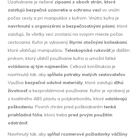
Uzatváranie je riešené
zipsami z oboch strán, ktoré
zaisťujú bezpečné uzavretie a ochranu vecí
vo vnútri
počas cesty a pri manipulácii s kufrom. Vnútro kufra je
navrhnuté s organizérmi a bezpečnostnými pásmi
, ktoré
zaisťujú, že všetky veci zostanú na svojom mieste počas
cestovania. Kufor je vybavený
štyrmi otočnými kolieskami
,
ktoré uľahčujú manipuláciu.
Teleskopická rukoväť
je ďalším
prvkom, ktorý uľahčí používanie kufra a umožní ľahké
ovládanie aj tým najmenším
. Celková konštrukcia je
navrhnutá tak, aby
spĺňala potreby malých cestovateľov
.
Využíva
bezpečné odolné materiály
, ktoré zaisťujú
dlhú
životnosť
a bezproblémové používanie. Kufor je vyrobený je
z kvalitného ABS plastu a polykarbonátu, ktoré
odolávajú
poškodeniu
. Povrch chráni pred poškriabaním
tenká
priehľadná fólia
, ktorú treba
pred prvým použitím
odstrániť
.
Navrhnutý tak, aby
spĺňal rozmerové požiadavky väčšiny