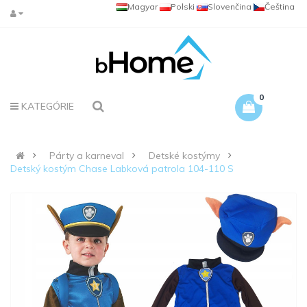
Magyar
Polski
Slovenčina
Čeština
0
KATEGÓRIE
Párty a karneval
Detské kostýmy
Detský kostým Chase Labková patrola 104-110 S