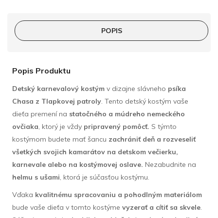
POPIS
Popis Produktu
Detský karnevalový kostým
v dizajne slávneho
psíka
Chasa z Tlapkovej patroly
. Tento detský kostým vaše
dieťa premení na
statočného a múdreho nemeckého
ovčiaka
, ktorý je vždy
pripravený pomôcť.
S týmto
kostýmom budete mať šancu
zachrániť deň a rozveseliť
všetkých svojich kamarátov na detskom večierku,
karnevale alebo na kostýmovej oslave.
Nezabudnite na
helmu s ušami
, ktorá je súčasťou kostýmu.
Vďaka
kvalitnému spracovaniu a pohodlným materiálom
bude vaše dieťa v tomto kostýme
vyzerať a cítiť sa skvele
.