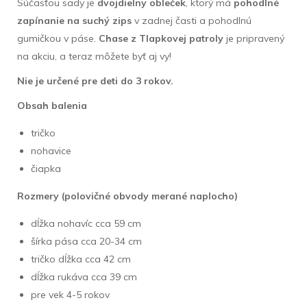
Súčasťou sady je
dvojdielny obleček
, ktorý má
pohodlné
zapínanie na suchý zips
v zadnej časti a pohodlnú
gumičkou v páse.
Chase z Tlapkovej patroly
je pripravený
na akciu, a teraz môžete byť aj vy!
Nie je určené pre deti do 3 rokov.
Obsah balenia
tričko
nohavice
čiapka
Rozmery (polovičné obvody merané naplocho)
dĺžka nohavíc cca 59 cm
šírka pása cca 20-34 cm
tričko dĺžka cca 42 cm
dĺžka rukáva cca 39 cm
pre vek 4-5 rokov