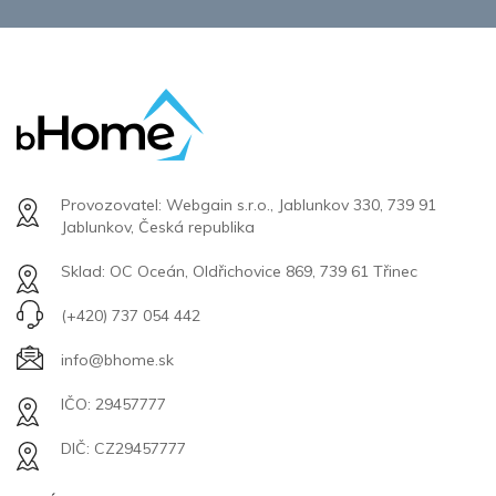
Provozovatel: Webgain s.r.o., Jablunkov 330, 739 91
Jablunkov, Česká republika
Sklad: OC Oceán, Oldřichovice 869, 739 61 Třinec
(+420) 737 054 442
info@bhome.sk
IČO: 29457777
DIČ: CZ29457777