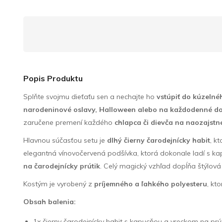
Popis Produktu
Splňte svojmu dieťaťu sen a nechajte ho
vstúpiť do kúzelnéh
narodeninové oslavy, Halloween alebo na každodenné d
zaručene premení každého
chlapca či dievča na naozajstn
Hlavnou súčasťou setu je
dlhý čierny čarodejnícky habit
, k
elegantná vínovočervená podšívka, ktorá dokonale ladí s k
na čarodejnícky prútik
. Celý magický vzhľad dopĺňa štýlov
Kostým je vyrobený z
príjemného a ľahkého polyesteru
, kt
Obsah balenia:
1x čierny čarodejnícky habit s kapucňou a vreckom na prú