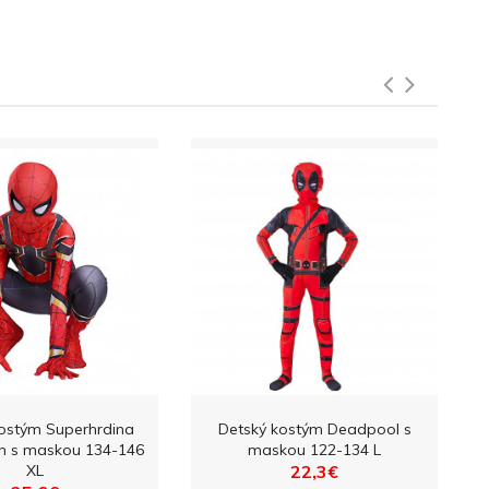
ostým Superhrdina
Detský kostým Deadpool s
n s maskou 134-146
maskou 122-134 L
XL
22,3€