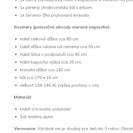
1x pletený chrabromilský šál s erbom
1x červeno-žltá pruhovaná kravata
Rozmery (polovičné obvody merané naplocho)
habiť celková dĺžka cca 85 cm
habiť dĺžka rukáva od ramena cca 50 cm
habiť šírka v podpazuší cca 46 cm
habit kapucňa výška cca 35 cm
kravata dĺžka cca 140 cm
šál cca 170 x 16 cm
veľkosť 134-146 XL (výška postavy v cm)
Materiál:
Habit a kravata: polyester
Šál: textilný úplet
Varovanie:
Výrobok nie je vhodný pre deti do 3 rokov. Obsah