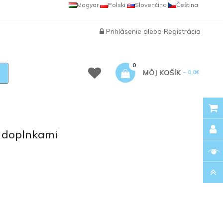
Magyar
Polski
Slovenčina
Čeština
Prihlásenie
alebo
Registrácia
0
MÔJ KOŠÍK
- 0,0€
s doplnkami