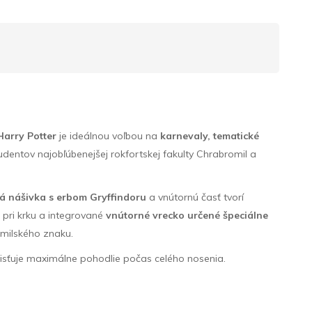
Harry Potter
je ideálnou voľbou na
karnevaly, tematické
dentov najobľúbenejšej rokfortskej fakulty Chrabromil a
ká nášivka s erbom Gryffindoru
a vnútornú časť tvorí
m
pri krku a integrované
vnútorné vrecko určené špeciálne
milského znaku.
zaisťuje maximálne pohodlie počas celého nosenia.