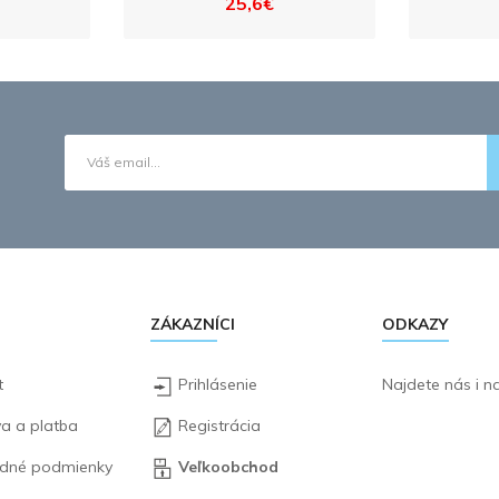
25,6€
ZÁKAZNÍCI
ODKAZY
t
Prihlásenie
Najdete nás i 
a a platba
Registrácia
dné podmienky
Veľkoobchod