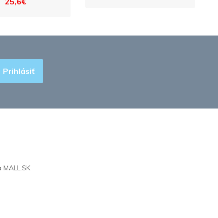
25,6€
Prihlásiť
na
MALL.SK