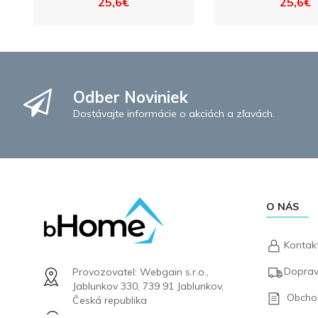
25,6€
25,6€
Odber Noviniek
Dostávajte informácie o akciách a zľavách.
O NÁS
Kontak
Doprav
Provozovatel: Webgain s.r.o.,
Jablunkov 330, 739 91 Jablunkov,
Obcho
Česká republika