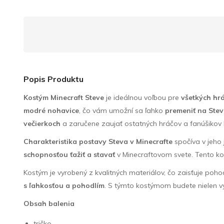
Popis Produktu
Kostým Minecraft Steve
je ideálnou voľbou pre
všetkých hr
modré nohavice
, čo vám umožní sa ľahko
premeniť na Stev
večierkoch
a zaručene zaujať ostatných hráčov a fanúšikov 
Charakteristika postavy Steva v Minecrafte
spočíva v jeho
schopnosťou ťažiť a stavať
v Minecraftovom svete. Tento k
Kostým je vyrobený z kvalitných materiálov, čo zaisťuje poh
s ľahkosťou a pohodlím
. S týmto kostýmom budete nielen vy
Obsah balenia
tričko