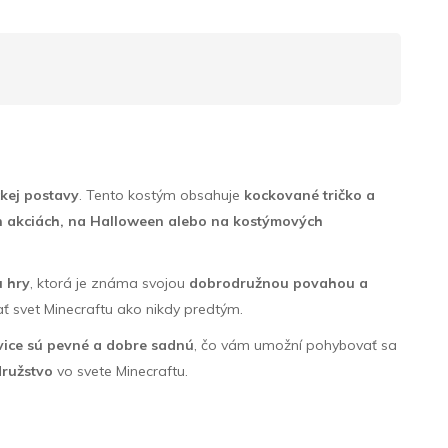
ckej postavy
. Tento kostým obsahuje
kockované tričko a
 akciách, na Halloween alebo na kostýmových
u hry
, ktorá je známa svojou
dobrodružnou povahou a
 svet Minecraftu ako nikdy predtým.
vice sú pevné a dobre sadnú
, čo vám umožní pohybovať sa
družstvo
vo svete Minecraftu.