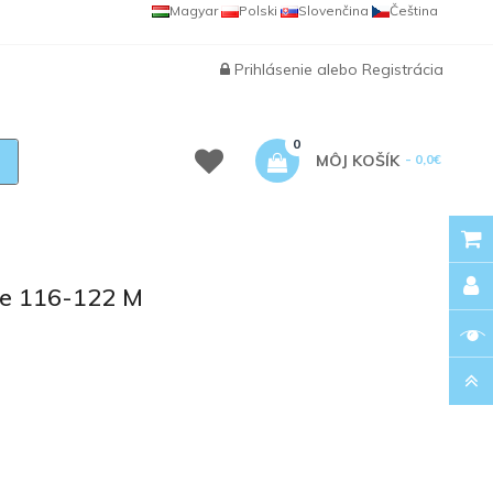
Magyar
Polski
Slovenčina
Čeština
Prihlásenie
alebo
Registrácia
0
MÔJ KOŠÍK
- 0,0€
ve 116-122 M