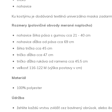
nohavice
Ku kostýmu je dodávaná textilná univerzálna maska zadarm
Rozmery (polovičné obvody merané naplocho)
nohavice šírka pása s gumou cca 21 - 40 cm
nohavice dĺžka od pása cca 69 cm
šírka trička cca 45 cm
tričko dĺžka cca 47 cm
tričko dĺžka rukáva od ramena cca 45,5 cm
veľkosť 116-122 M (výška postavy v cm)
Materiál
100% polyester
Údržba
žehlite každú vrstvu zvlášť cez bavlnený obrúsok, alebo 