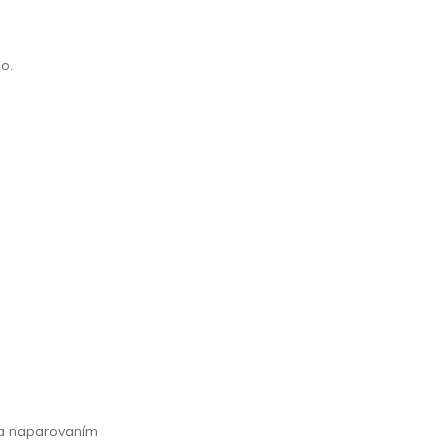
o.
iba naparovaním