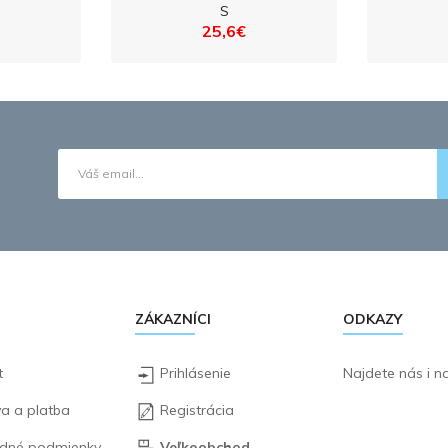
S
25,6€
ZÁKAZNÍCI
ODKAZY
t
Prihlásenie
Najdete nás i 
a a platba
Registrácia
dné podmienky
Veľkoobchod