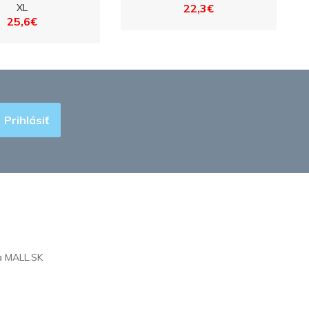
XL
22,3€
25,6€
Prihlásiť
na
MALL.SK