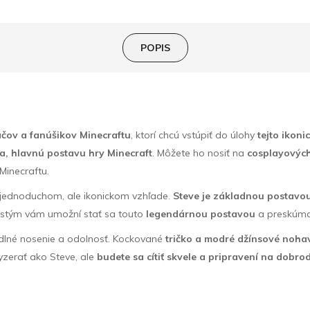
POPIS
áčov a fanúšikov Minecraftu
, ktorí chcú vstúpiť do úlohy
tejto ikoni
a, hlavnú postavu hry Minecraft
. Môžete ho nosiť na
cosplayových
Minecraftu.
 jednoduchom, ale ikonickom vzhľade.
Steve je základnou postavo
ostým vám umožní stať sa touto
legendárnou postavou
a preskúmať
odlné nosenie a odolnosť. Kockované
tričko a modré džínsové noha
zerať ako Steve, ale
budete sa cítiť skvele a pripravení na dobro