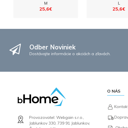
M
L
25,6€
25,6€
Odber Noviniek
Dostávajte informácie o akciách a zľavách.
O NÁS
Kontak
Doprav
Provozovatel: Webgain s.r.o.,
Jablunkov 330, 739 91 Jablunkov,
Obcho