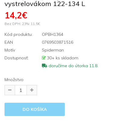
vystrelovákom 122-134 L
14,2€
Bez DPH: 23%:
11,5€
Kód produktu:
OPBH1364
EAN
0769503871516
Motív
Spiderman
Dostupnosť:
30+ ks skladom
doručíme do útorka 11.8.
Množstvo