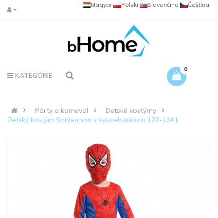
Magyar
Polski
Slovenčina
Čeština
0
KATEGÓRIE
Párty a karneval
Detské kostýmy
Detský kostým Spiderman s vystrelovákom 122-134 L