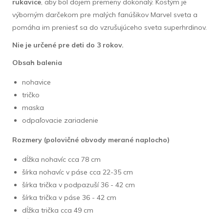
rukavice
, aby bol dojem premeny dokonalý. Kostým je
výborným darčekom pre malých fanúšikov Marvel sveta a
pomáha im preniesť sa do vzrušujúceho sveta superhrdinov.
Nie je určené pre deti do 3 rokov.
Obsah balenia
nohavice
tričko
maska
odpaľovacie zariadenie
Rozmery (polovičné obvody merané naplocho)
dĺžka nohavíc cca 78 cm
šírka nohavíc v páse cca 22-35 cm
šírka trička v podpazuší 36 - 42 cm
šírka trička v páse 36 - 42 cm
dĺžka trička cca 49 cm