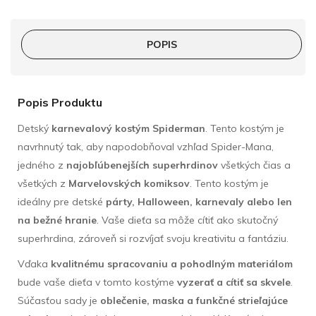
POPIS
Popis Produktu
Detský
karnevalový kostým Spiderman
. Tento kostým je
navrhnutý tak, aby napodobňoval vzhľad Spider-Mana,
jedného z
najobľúbenejších superhrdinov
všetkých čias a
všetkých z
Marvelovských komiksov
. Tento kostým je
ideálny pre detské
párty, Halloween, karnevaly alebo len
na bežné hranie
. Vaše dieťa sa môže cítiť ako skutočný
superhrdina, zároveň si rozvíjať svoju kreativitu a fantáziu.
Vďaka
kvalitnému spracovaniu a pohodlným materiálom
bude vaše dieťa v tomto kostýme
vyzerať a cítiť sa skvele
.
Súčasťou sady je
oblečenie, maska a funkčné strieľajúce