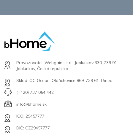
Provozovatel: Webgain s.r.o., Jablunkov 330, 739 91
Jablunkov, Česká republika
Sklad: OC Oceán, Oldřichovice 869, 739 61 Třinec
(+420) 737 054 442
info@bhome.sk
IČO: 29457777
DIČ: CZ29457777