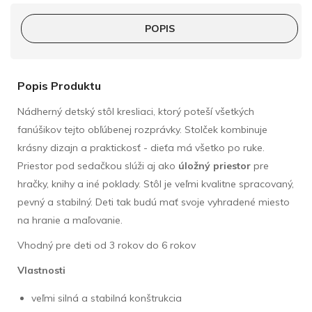
POPIS
Popis Produktu
Nádherný detský stôl kresliaci, ktorý poteší všetkých
fanúšikov tejto obľúbenej rozprávky. Stolček kombinuje
krásny dizajn a praktickosť - dieťa má všetko po ruke.
Priestor pod sedačkou slúži aj ako
úložný priestor
pre
hračky, knihy a iné poklady. Stôl je veľmi kvalitne spracovaný,
pevný a stabilný. Deti tak budú mať svoje vyhradené miesto
na hranie a maľovanie.
Vhodný pre deti od 3 rokov do 6 rokov
Vlastnosti
veľmi silná a stabilná konštrukcia