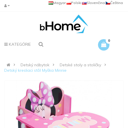
Magyar
Polski
Slovenčina
Čeština
0
KATEGÓRIE
Detský nábytok
Detské stoly a stoličky
Detský kresliaci stôl Myška Minnie