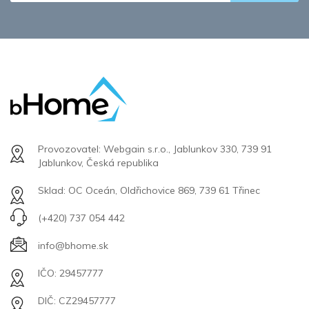
Provozovatel: Webgain s.r.o., Jablunkov 330, 739 91
Jablunkov, Česká republika
Sklad: OC Oceán, Oldřichovice 869, 739 61 Třinec
(+420) 737 054 442
info@bhome.sk
IČO: 29457777
DIČ: CZ29457777