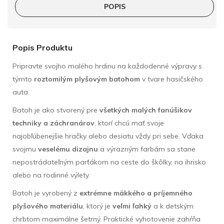
POPIS
Popis Produktu
Pripravte svojho malého hrdinu na každodenné výpravy s
týmto
roztomilým plyšovým batohom
v tvare hasičského
auta.
Batoh je ako stvorený pre
všetkých malých fanúšikov
techniky a záchranárov
, ktorí chcú mať svoje
najobľúbenejšie hračky alebo desiatu vždy pri sebe. Vďaka
svojmu
veselému dizajnu
a výrazným farbám sa stane
nepostrádateľným parťákom na ceste do škôlky, na ihrisko
alebo na rodinné výlety.
Batoh je vyrobený z
extrémne mäkkého a príjemného
plyšového materiálu
, ktorý je
veľmi ľahký
a k detským
chrbtom maximálne šetrný. Praktické vyhotovenie zahŕňa