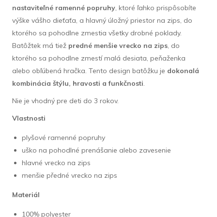
nastaviteľné ramenné popruhy
, ktoré ľahko prispôsobíte
výške vášho dieťaťa, a hlavný úložný priestor na zips, do
ktorého sa pohodlne zmestia všetky drobné poklady.
Batôžtek má tiež
predné menšie vrecko na zips
, do
ktorého sa pohodlne zmestí malá desiata, peňaženka
alebo obľúbená hračka. Tento design batôžku je
dokonalá
kombinácia štýlu, hravosti a funkčnosti
.
Nie je vhodný pre deti do 3 rokov.
Vlastnosti
plyšové ramenné popruhy
uško na pohodlné prenášanie alebo zavesenie
hlavné vrecko na zips
menšie předné vrecko na zips
Materiál
100% polyester