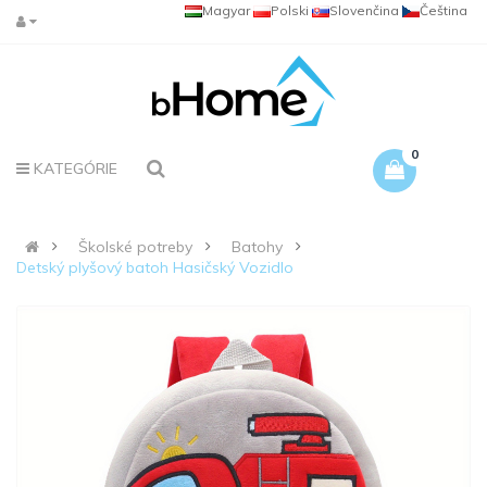
Magyar
Polski
Slovenčina
Čeština
0
KATEGÓRIE
Školské potreby
Batohy
Detský plyšový batoh Hasičský Vozidlo