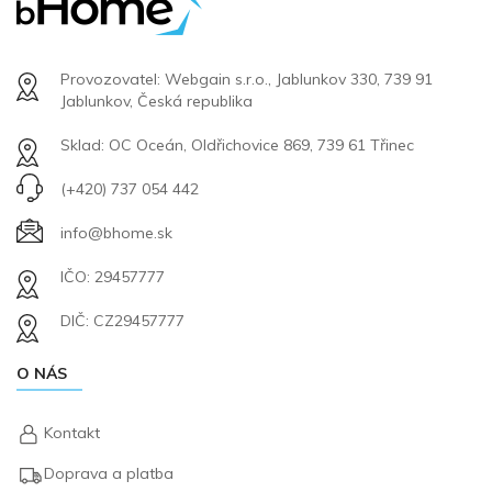
Provozovatel: Webgain s.r.o., Jablunkov 330, 739 91
Jablunkov, Česká republika
Sklad: OC Oceán, Oldřichovice 869, 739 61 Třinec
(+420) 737 054 442
info@bhome.sk
IČO: 29457777
DIČ: CZ29457777
O NÁS
Kontakt
Doprava a platba