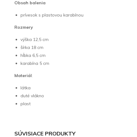
Obsah balenia
prívesok s plastovou karabínou
Rozmery
výška 12,5 cm
šírka 18 cm
hĺbka 6,5 cm
karabína 5 cm
Materiál
:
látka
duté vlákno
plast
SÚVISIACE PRODUKTY