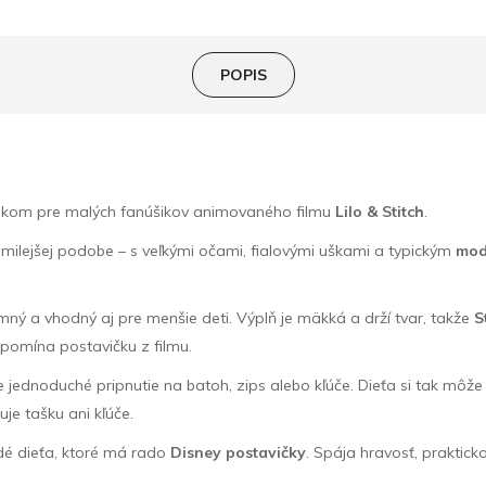
POPIS
nkom pre malých fanúšikov animovaného filmu
Lilo & Stitch
.
milejšej podobe – s veľkými očami, fialovými uškami a typickým
mod
emný a vhodný aj pre menšie deti. Výplň je mäkká a drží tvar, takže
S
ipomína postavičku z filmu.
e jednoduché pripnutie na batoh, zips alebo kľúče. Dieťa si tak mô
uje tašku ani kľúče.
é dieťa, ktoré má rado
Disney postavičky
. Spája hravosť, praktic