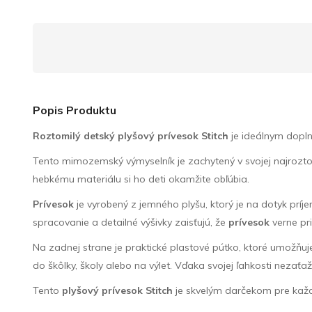
Popis Produktu
Roztomilý detský plyšový prívesok Stitch
je ideálnym dopl
Tento mimozemský výmyselník je zachytený v svojej najrozto
hebkému materiálu si ho deti okamžite obľúbia.
Prívesok
je vyrobený z jemného plyšu, ktorý je na dotyk príj
spracovanie a detailné výšivky zaisťujú, že
prívesok
verne pr
Na zadnej strane je praktické plastové pútko, ktoré umožňuj
do škôlky, školy alebo na výlet. Vďaka svojej ľahkosti nezaťaž
Tento
plyšový prívesok Stitch
je skvelým darčekom pre každ