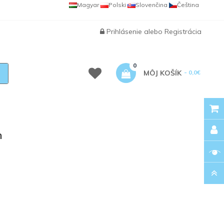
Magyar
Polski
Slovenčina
Čeština
Prihlásenie
alebo
Registrácia
0
MÔJ KOŠÍK
- 0,0€
h