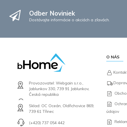
Odber Noviniek
Dostávajte informácie o akciách a zľavách.
O NÁS
Kontak
Doprav
Provozovatel: Webgain s.r.o.,
Jablunkov 330, 739 91 Jablunkov,
Obcho
Česká republika
Ochra
Sklad: OC Oceán, Oldřichovice 869,
údajov
739 61 Třinec
Rekla
(+420) 737 054 442