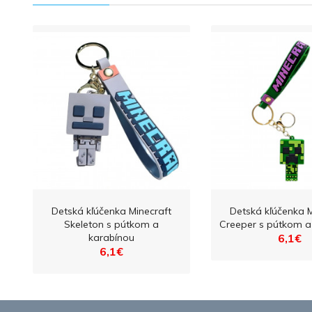
Detská kľúčenka Minecraft
Detská kľúčenka M
Skeleton s pútkom a
Creeper s pútkom a
karabínou
6,1€
6,1€