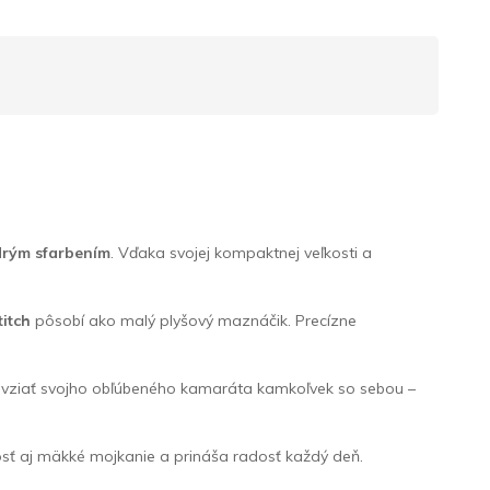
rým sfarbením
. Vďaka svojej kompaktnej veľkosti a
titch
pôsobí ako malý plyšový maznáčik. Precízne
že vziať svojho obľúbeného kamaráta kamkoľvek so sebou –
kosť aj mäkké mojkanie a prináša radosť každý deň.