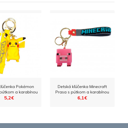
kľúčenka Pokémon
Detská kľúčenka Minecraft
 pútkom a karabínou
Prasa s pútkom a karabínou
5,2€
6,1€