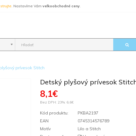
strujte
. Nastavíme Vám
veľkoobchodné ceny
.
plyšový prívesok Stitch
Detský plyšový prívesok Stitc
8,1€
Bez DPH: 23%:
6,6€
Kód produktu:
PKBA2197
EAN
0745314576789
Motív
Lilo a Stitch