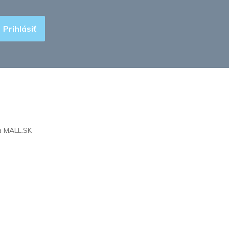
Prihlásiť
na
MALL.SK