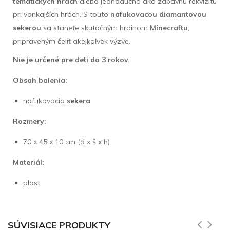
tematických hrách
alebo jednoducho ako zábavnú rekvizitu
pri vonkajších hrách. S touto
nafukovacou diamantovou
sekerou
sa stanete skutočným hrdinom
Minecraftu
,
pripraveným čeliť akejkoľvek výzve.
Nie je určené pre deti do 3 rokov.
Obsah balenia:
nafukovacia
sekera
Rozmery:
70 x 45 x 10 cm (d x š x h)
Materiál:
plast
SÚVISIACE PRODUKTY