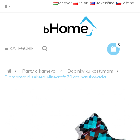
Magyar
Polski
Slovenčina
Čeština
0
KATEGÓRIE
Párty a karneval
Doplnky ku kostýmom
Diamantová sekera Minecraft 70 cm nafukovacia