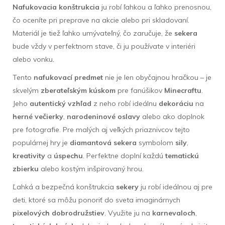
Nafukovacia konštrukcia
ju robí ľahkou a ľahko prenosnou,
čo oceníte pri preprave na akcie alebo pri skladovaní.
Materiál je tiež ľahko umývateľný, čo zaručuje, že
sekera
bude vždy v perfektnom stave, či ju používate v interiéri
alebo vonku.
Tento
nafukovací predmet
nie je len obyčajnou hračkou – je
skvelým
zberateľským kúskom
pre fanúšikov
Minecraftu
.
Jeho
autentický vzhľad
z neho robí ideálnu
dekoráciu
na
herné večierky
,
narodeninové oslavy
alebo ako doplnok
pre fotografie. Pre malých aj veľkých priaznivcov tejto
populárnej hry je
diamantová sekera
symbolom
sily
,
kreativity
a
úspechu
. Perfektne doplní každú
tematickú
zbierku
alebo kostým inšpirovaný hrou.
Ľahká a bezpečná konštrukcia
sekery
ju robí ideálnou aj pre
deti, ktoré sa môžu ponoriť do sveta imaginárnych
pixelových dobrodružstiev
. Využite ju na
karnevaloch
,