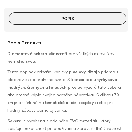
POPIS
Popis Produktu
Diamantová sekera Minecraft
pre všetkých milovníkov
herného sveta
.
Tento doplnok prináša ikonický
pixelový dizajn
priamo z
obrazoviek do reálneho sveta. S kombináciou
tyrkysovo
modrých
,
čiernych
a
hnedých pixelov
vyzerá táto
sekera
ako presná kópia svojho herného náprotivku. S dĺžkou
70
cm
je perfektná na
tematické akcie
,
cosplay
alebo pre
hodiny zábavy doma aj vonku.
Sekera
je vyrobená z odolného
PVC materiálu
, ktorý
zaisťuje bezpečnosť pri používaní a zároveň dlhú životnosť.