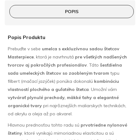
POPIS
Popis Produktu
Prebuďte v sebe
umelca s exkluzívnou sadou štetcov
Masterpiece
, ktorá je navrhnutá
pre všetkých nadšených
tvorcov aj pokročilých profesionálov
. Táto
šesťdielna
sada umeleckých štetcov so zaobleným tvarom
typu
filbert (mačací jazýček) ponúka dokonalú
kombináciu
vlastností plochého a guľatého štetca
. Umožní vám
vytvárať plynulé prechody, mäkké ťahy a elegantné
organické tvary
pri najrôznejších maliarskych technikách,
od akrylu a oleja až po akvarel.
Hlavnou prednosťou tohto radu sú
prvotriedne nylonové
štetiny
, ktoré vynikajú mimoriadnou elasticitou a sú