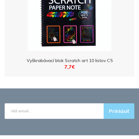
Vyškrabávací blok Scratch art 10 listov C5
7,7€
Prihlásiť