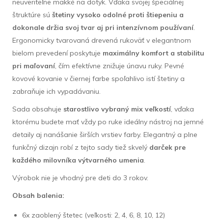
neuveriteľne mäkké na dotyk. Vďaka svojej špeciálnej
štruktúre sú
štetiny vysoko odolné proti štiepeniu a
dokonale držia svoj tvar aj pri intenzívnom používaní
.
Ergonomicky tvarovaná drevená rukoväť v elegantnom
bielom prevedení poskytuje
maximálny komfort a stabilitu
pri maľovaní
, čím efektívne znižuje únavu ruky. Pevné
kovové kovanie v čiernej farbe spoľahlivo istí štetiny a
zabraňuje ich vypadávaniu.
Sada obsahuje
starostlivo vybraný mix veľkostí
, vďaka
ktorému budete mať vždy po ruke ideálny nástroj na jemné
detaily aj nanášanie širších vrstiev farby. Elegantný a plne
funkčný dizajn robí z tejto sady tiež skvelý
darček pre
každého milovníka výtvarného umenia
.
Výrobok nie je vhodný pre deti do 3 rokov.
Obsah balenia:
6x zaoblený štetec (veľkosti: 2, 4, 6, 8, 10, 12)