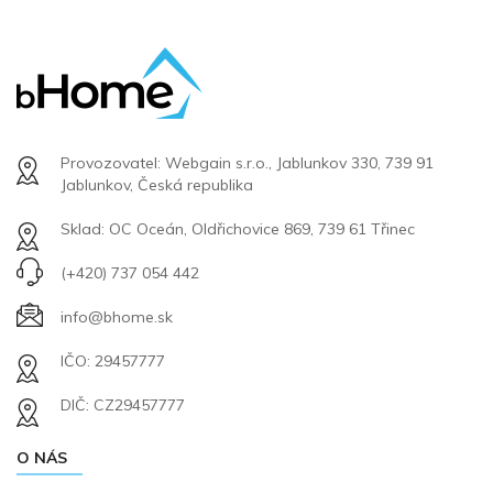
Provozovatel: Webgain s.r.o., Jablunkov 330, 739 91
Jablunkov, Česká republika
Sklad: OC Oceán, Oldřichovice 869, 739 61 Třinec
(+420) 737 054 442
info@bhome.sk
IČO: 29457777
DIČ: CZ29457777
O NÁS