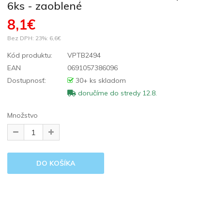
6ks - zaoblené
8,1€
Bez DPH: 23%:
6,6€
Kód produktu:
VPTB2494
EAN
0691057386096
Dostupnosť:
30+ ks skladom
doručíme do stredy 12.8.
Množstvo