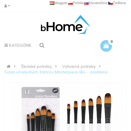
Magyar
Polski
Slovenčina
Čeština
0
KATEGÓRIE
Školské potreby
Výtvarné potreby
Sada umeleckých štetcov Masterpiece 6ks - zaoblené