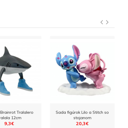
Brainrot Tralalero
Sada figúrok Lilo a Stitch so
ralala 12cm
stojanom
9,3€
20,3€