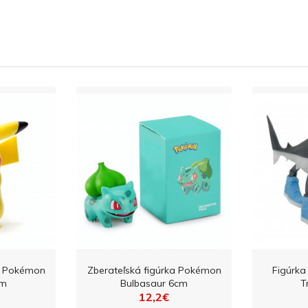
ka Pokémon
Zberateľská figúrka Pokémon
Figúrka 
cm
Bulbasaur 6cm
T
12,2€