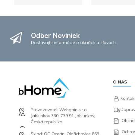
Odber Noviniek
Dostávajte informácie o akciách a zľavách.
O NÁS
Kontak
Doprav
Provozovatel: Webgain s.r.o.,
Jablunkov 330, 739 91 Jablunkov,
Obcho
Česká republika
Ochra
Sklad: OC Oceán, Oldřichovice 869,