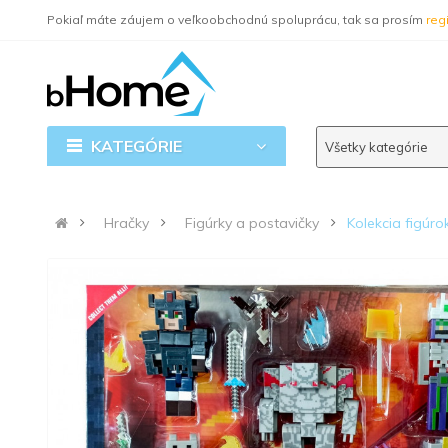
Pokiaľ máte záujem o veľkoobchodnú spoluprácu, tak sa prosím
regi
KATEGÓRIE
Všetky kategórie
Hračky
Figúrky a postavičky
Kolekcia figúr