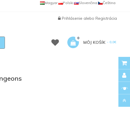
Magyar
Polski
Slovenčina
Čeština
Prihlásenie
alebo
Registrácia
0
MÔJ KOŠÍK
- 0,0€
ungeons