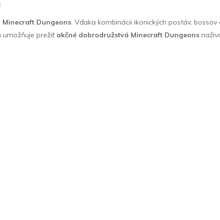
.
a
Minecraft Dungeons
. Vďaka kombinácii ikonických postáv, bossov a
a umožňuje prežiť
akčné dobrodružstvá Minecraft Dungeons
naživo