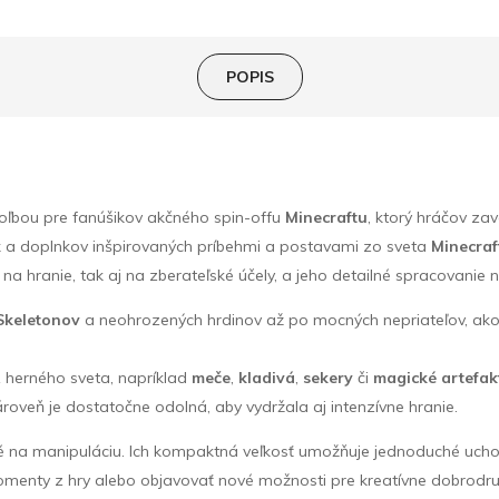
POPIS
voľbou pre fanúšikov akčného spin-offu
Minecraftu
, ktorý hráčov z
k
a doplnkov inšpirovaných príbehmi a postavami zo sveta
Minecra
na hranie, tak aj na zberateľské účely, a jeho detailné spracovanie 
Skeletonov
a neohrozených hrdinov až po mocných nepriateľov, ak
herného sveta, napríklad
meče
,
kladivá
,
sekery
či
magické artefak
roveň je dostatočne odolná, aby vydržala aj intenzívne hranie.
né na manipuláciu. Ich kompaktná veľkosť umožňuje jednoduché ucho
omenty z hry alebo objavovať nové možnosti pre kreatívne dobrodr