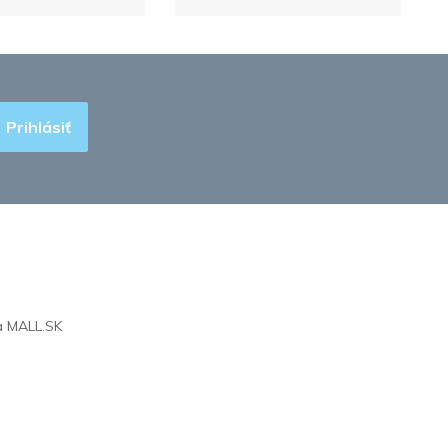
Prihlásiť
na
MALL.SK