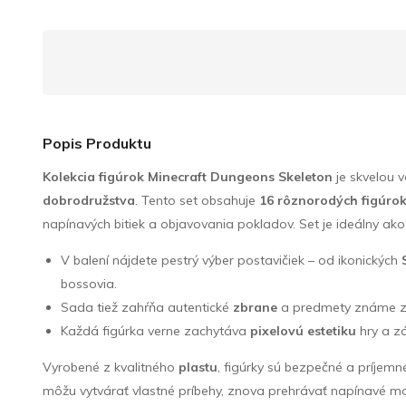
Popis Produktu
Kolekcia figúrok Minecraft Dungeons Skeleton
je skvelou 
dobrodružstva
. Tento set obsahuje
16 rôznorodých figúro
napínavých bitiek a objavovania pokladov. Set je ideálny ako 
V balení nájdete pestrý výber postavičiek – od ikonických
bossovia.
Sada tiež zahŕňa autentické
zbrane
a predmety známe z 
Každá figúrka verne zachytáva
pixelovú estetiku
hry a zá
Vyrobené z kvalitného
plastu
, figúrky sú bezpečné a príjem
môžu vytvárať vlastné príbehy, znova prehrávať napínavé m