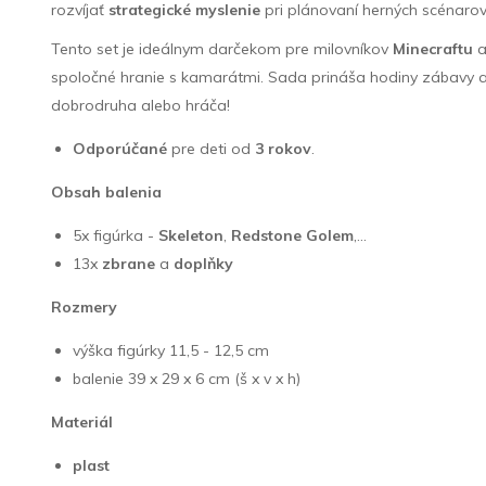
rozvíjať
strategické myslenie
pri plánovaní herných scénarov
Tento set je ideálnym darčekom pre milovníkov
Minecraftu
spoločné hranie s kamarátmi. Sada prináša hodiny zábavy 
dobrodruha alebo hráča!
Odporúčané
pre deti od
3 rokov
.
Obsah balenia
5x figúrka -
Skeleton
,
Redstone Golem
,...
13x
zbrane
a
doplňky
Rozmery
výška figúrky 11,5 - 12,5 cm
balenie 39 x 29 x 6 cm (š x v x h)
Materiál
plast