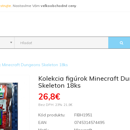
strujte
. Nastavíme Vám
veľkoobchodné ceny
.
ok Minecraft Dungeons Skeleton 18ks
Kolekcia figúrok Minecraft D
Skeleton 18ks
26,8€
Bez DPH: 23%:
21,8€
Kód produktu:
FIBH1951
EAN
0745314574495