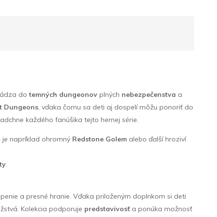
avádza do
temných dungeonov
plných
nebezpečenstva
a
ft Dungeons
, vďaka čomu sa deti aj dospelí môžu ponoriť do
nadchne každého fanúšika tejto hernej série.
o je napríklad ohromný
Redstone Golem
alebo ďalší hroziví
ty
.
penie a presné hranie. Vďaka priloženým doplnkom si deti
užstvá. Kolekcia podporuje
predstavivosť
a ponúka možnosť