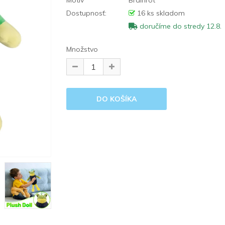
Motív
Brainrot
Dostupnosť:
16 ks skladom
doručíme do stredy 12.8.
Množstvo