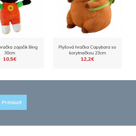
hračka zajačik Bing
Plyšová hračka Capybara so
30cm
korytnačkou 23cm
10,5€
12,2€
Prihlásiť