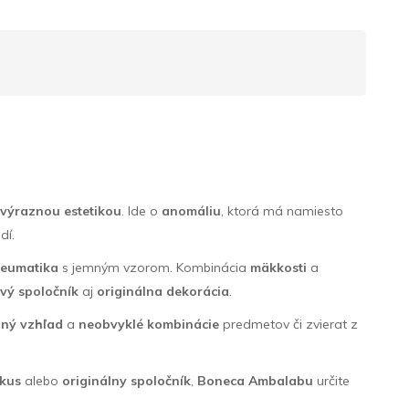
a
výraznou estetikou
. Ide o
anomáliu
, ktorá má namiesto
dí.
pneumatika
s jemným vzorom. Kombinácia
mäkkosti
a
vý spoločník
aj
originálna dekorácia
.
dný vzhľad
a
neobvyklé kombinácie
predmetov či zvierat z
 kus
alebo
originálny spoločník
,
Boneca Ambalabu
určite