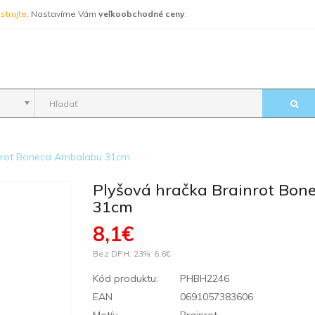
strujte
. Nastavíme Vám
veľkoobchodné ceny
.
inrot Boneca Ambalabu 31cm
Plyšová hračka Brainrot Bo
31cm
8,1€
Bez DPH: 23%:
6,6€
Kód produktu:
PHBH2246
EAN
0691057383606