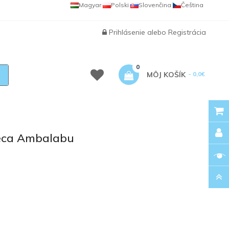
Magyar
Polski
Slovenčina
Čeština
Prihlásenie
alebo
Registrácia
0
MÔJ KOŠÍK
- 0,0€
neca Ambalabu