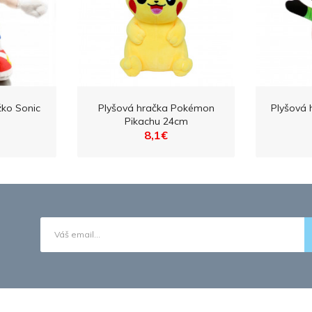
žko Sonic
Plyšová hračka Pokémon
Plyšová 
Pikachu 24cm
8,1€