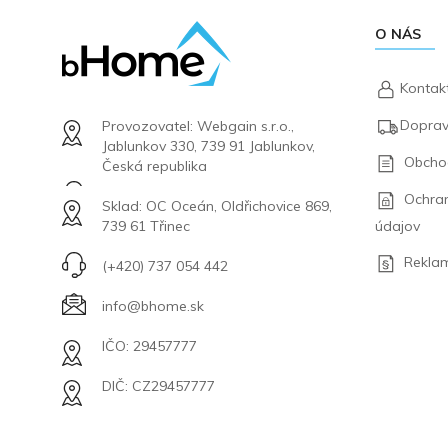
O NÁS
Kontak
Doprav
Provozovatel: Webgain s.r.o.,
Jablunkov 330, 739 91 Jablunkov,
Obcho
Česká republika
Ochra
Sklad: OC Oceán, Oldřichovice 869,
údajov
739 61 Třinec
Rekla
(+420) 737 054 442
info@bhome.sk
IČO: 29457777
DIČ: CZ29457777