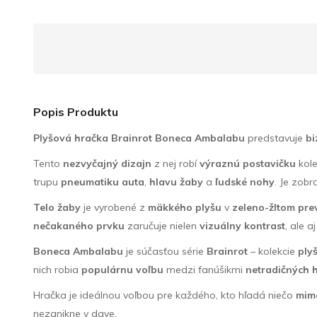
Popis Produktu
Plyšová hračka Brainrot Boneca Ambalabu
predstavuje
bi
Tento
nezvyčajný dizajn
z nej robí
výraznú postavičku
kol
trupu
pneumatiku auta
,
hlavu žaby
a
ľudské nohy
. Je zob
Telo žaby
je vyrobené z
mäkkého plyšu
v
zeleno-žltom pre
nečakaného prvku
zaručuje nielen
vizuálny kontrast
, ale a
Boneca Ambalabu
je súčasťou série
Brainrot
– kolekcie
ply
nich robia
populárnu voľbu
medzi fanúšikmi
netradičných 
Hračka je ideálnou voľbou pre každého, kto hľadá niečo
mimo
nezanikne v dave.