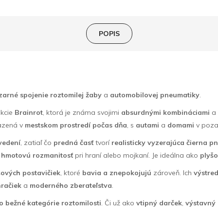
POPIS
zarné spojenie
roztomilej žaby
a
automobilovej pneumatiky
.
ekcie
Brainrot
, ktorá je známa svojimi
absurdnými kombináciami
razená v
mestskom prostredí počas dňa
, s
autami
a
domami
v poza
vedení
, zatiaľ čo
predná časť
tvorí
realisticky vyzerajúca čierna 
j
hmotovú rozmanitosť
pri hraní alebo mojkaní. Je ideálna ako
plyšo
šových postavičiek
, ktoré
bavia a znepokojujú
zároveň. Ich
výstre
hračiek
a
moderného zberateľstva
.
 bežné kategórie roztomilosti
. Či už ako
vtipný darček
,
výstavný