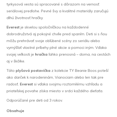
tyrkysová vesta sú spracované s dôrazom na vernosť
seriálovej predlohe. Pevné švy a kvalitné materiály zaručujú
dlhú životnosť hračky.
Everest
je skvelou spoločníčkou na každodenné
dobrodružstvá aj pokojné chvíle pred spaním. Deti si s ňou
môžu prehrávať svoje obľúbené scény zo seriálu alebo
vymýšľať vlastné príbehy plné akcie a pomoci iným. Vďaka
svojej veľkosti je
hračka
ľahko prenosná – doma, na cestách
aj v škôlke.
Táto
plyšová postavička
z kolekcie TY Beanie Boos poteší
ako darček k narodeninám, Vianociam alebo len tak pre
radosť.
Everest
si vďaka svojmu roztomilému vzhľadu a
priateľskej povahe získa miesto v srdci každého dieťaťa.
Odporúčané pre deti od 3 rokov.
Obsahuje