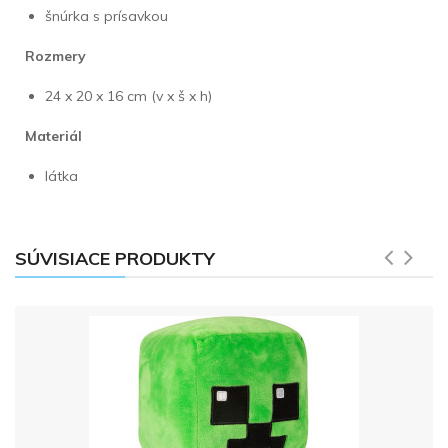
šnúrka s prísavkou
Rozmery
24 x 20 x 16 cm (v x š x h)
Materiál
látka
SÚVISIACE PRODUKTY