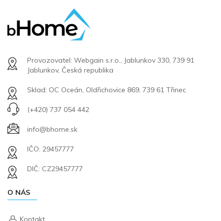
Provozovatel: Webgain s.r.o., Jablunkov 330, 739 91
Jablunkov, Česká republika
Sklad: OC Oceán, Oldřichovice 869, 739 61 Třinec
(+420) 737 054 442
info@bhome.sk
IČO: 29457777
DIČ: CZ29457777
O NÁS
Kontakt