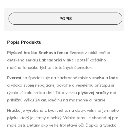
POPIS
Popis Produktu
Plyšová hračka Snehová fenka Everest
z obľúbeného
detského seriálu
Labradoríci v akcii
poteší každého
malého fanúšika týchto statočných šteniatok.
Everest
sa špecializuje na záchranné misie v
snehu
a
ľade
,
a vďaka svojej nebojácnej povahe a veselému prístupu si
rýchlo získala srdcia detí. Táto verzia
plyšovej hračky
má
približnú výšku
24 cm
, ideálnu na maznanie aj hranie.
Hračka je vyrobená z kvalitného, na dotyk veľmi príjemného
plyšu
, ktorý je jemný a hebký. Vďaka tomu je vhodná aj pre
malé deti. Detaily ako veľké trblietavé oči, čiapka a typická