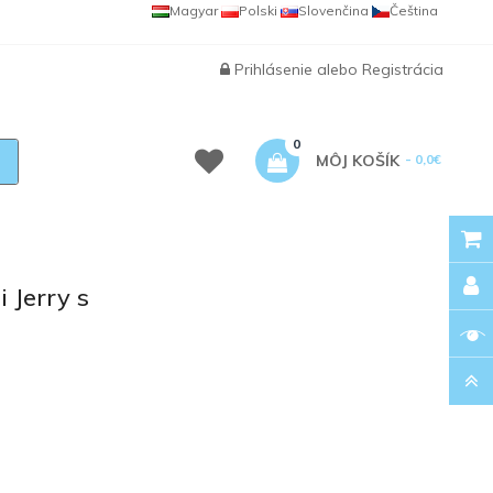
Magyar
Polski
Slovenčina
Čeština
Prihlásenie
alebo
Registrácia
0
MÔJ KOŠÍK
- 0,0€
 Jerry s