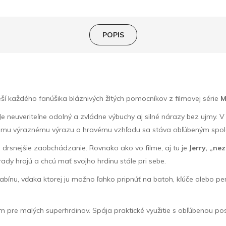
POPIS
ší každého fanúšika bláznivých žltých pomocníkov z filmovej série
M
Je neuveriteľne odolný a zvládne výbuchy aj silné nárazy bez ujmy. V
vojmu výraznému výrazu a hravému vzhľadu sa stáva obľúbeným spo
j drsnejšie zaobchádzanie. Rovnako ako vo filme, aj tu je
Jerry, „nez
rady hrajú a chcú mať svojho hrdinu stále pri sebe.
bínu, vďaka ktorej ju možno ľahko pripnúť na batoh, kľúče alebo p
m pre malých superhrdinov. Spája praktické využitie s obľúbenou p