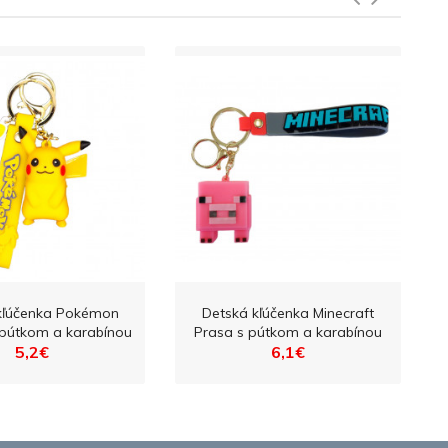
kľúčenka Pokémon
Detská kľúčenka Minecraft
 pútkom a karabínou
Prasa s pútkom a karabínou
5,2€
6,1€