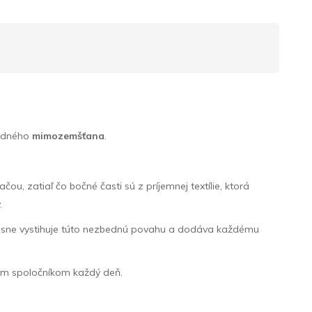
sedného
mimozemšťana
.
ou, zatiaľ čo bočné časti sú z príjemnej textílie, ktorá
.
sne vystihuje túto nezbednú povahu a dodáva každému
eným spoločníkom každý deň.