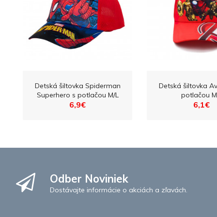
Detská šiltovka Spiderman
Detská šiltovka A
Superhero s potlačou M/L
potlačou M
6,9€
6,1€
Odber Noviniek
Dostávajte informácie o akciách a zľavách.