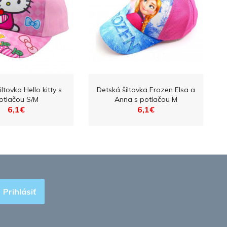
ltovka Hello kitty s
Detská šiltovka Frozen Elsa a
otlačou S/M
Anna s potlačou M
6,1€
6,1€
Prihlásiť