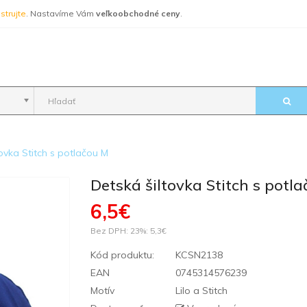
strujte
. Nastavíme Vám
veľkoobchodné ceny
.
tovka Stitch s potlačou M
Detská šiltovka Stitch s potl
6,5€
Bez DPH: 23%:
5,3€
Kód produktu:
KCSN2138
EAN
0745314576239
Motív
Lilo a Stitch