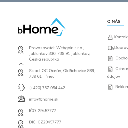
O NÁS
Kontak
Doprav
Provozovatel: Webgain s.r.o.,
Jablunkov 330, 739 91 Jablunkov,
Obcho
Česká republika
Ochra
Sklad: OC Oceán, Oldřichovice 869,
údajov
739 61 Třinec
Rekla
(+420) 737 054 442
info@bhome.sk
IČO: 29457777
DIČ: CZ29457777