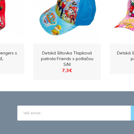
vengers s
Detská šiltovka Tlapková
Detská ši
/L
patrola Friends s potlačou
p
S/M
7,3€