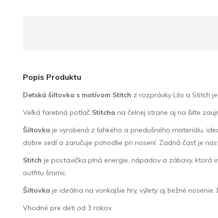
Popis Produktu
Detská šiltovka s motívom Stitch
z rozprávky Lilo a Stitch 
Veľká farebná potlač
Stitcha
na čelnej strane aj na šilte zauj
Šiltovka
je vyrobená z ľahkého a priedušného materiálu, ideáln
dobre sedí a zaručuje pohodlie pri nosení. Zadná časť je nas
Stitch
je postavička plná energie, nápadov a zábavy, ktorá i
outfitu šmrnc.
Šiltovka
je ideálna na vonkajšie hry, výlety aj bežné noseni
Vhodné pre deti od 3 rokov.