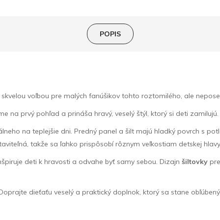
POPIS
je skvelou voľbou pre malých fanúšikov tohto roztomilého, ale nepo
me na prvý pohľad a prináša hravý, veselý štýl, ktorý si deti zamilujú.
eho na teplejšie dni. Predný panel a šilt majú hladký povrch s potlač
taviteľná, takže sa ľahko prispôsobí rôznym veľkostiam detskej hlavy
nšpiruje deti k hravosti a odvahe byť samy sebou. Dizajn
šiltovky
pre
e. Doprajte dieťaťu veselý a praktický doplnok, ktorý sa stane obľúb