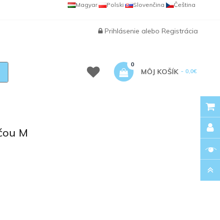
Magyar
Polski
Slovenčina
Čeština
Prihlásenie
alebo
Registrácia
0
MÔJ KOŠÍK
- 0,0€
ačou M