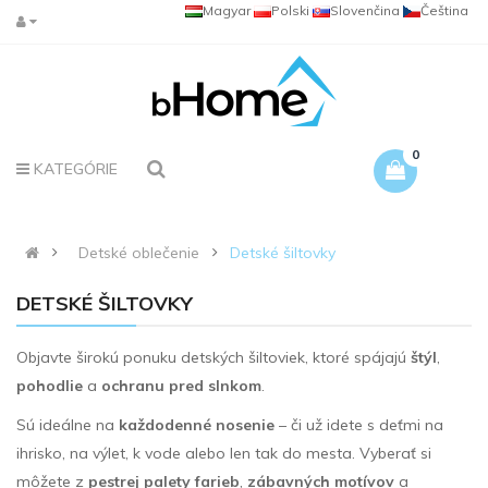
Magyar
Polski
Slovenčina
Čeština
0
KATEGÓRIE
Detské oblečenie
Detské šiltovky
DETSKÉ ŠILTOVKY
Objavte širokú ponuku detských šiltoviek, ktoré spájajú
štýl
,
pohodlie
a
ochranu pred slnkom
.
Sú ideálne na
každodenné nosenie
– či už idete s deťmi na
ihrisko, na výlet, k vode alebo len tak do mesta. Vyberať si
môžete z
pestrej palety farieb
,
zábavných motívov
a