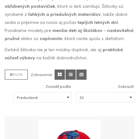
obľúbených postavičiek
, ktoré si deti zamilujú. Šiltovky sú
vyrobené z
ľahkých a priedušných materiálov
, takže dobre
sedia a príjemne sa nosia aj počas
teplých letných dní
.
Ponúkame modely pre
menšie deti aj školákov
–
nastaviteľné
,
pružné
alebo so
zapínaním
, ktoré rastie spolu s dieťaťom.
Detská šiltovka nie je len módny doplnok, ale aj
praktická
súčasť výbavy
na každé dobrodružstvo.
Zobrazenie:
FILTE
Zoradiť podľa:
Zobraziť: