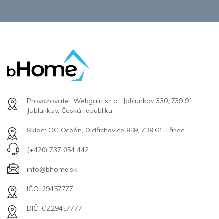
Provozovatel: Webgain s.r.o., Jablunkov 330, 739 91
Jablunkov, Česká republika
Sklad: OC Oceán, Oldřichovice 869, 739 61 Třinec
(+420) 737 054 442
info@bhome.sk
IČO: 29457777
DIČ: CZ29457777