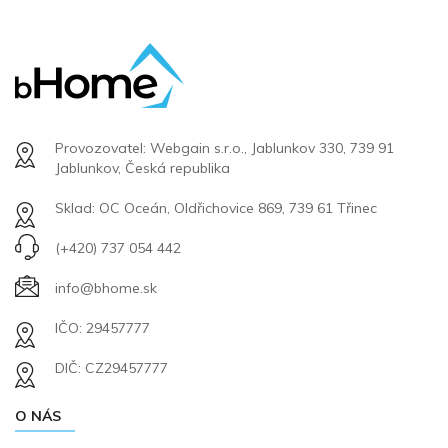
Provozovatel: Webgain s.r.o., Jablunkov 330, 739 91
Jablunkov, Česká republika
Sklad: OC Oceán, Oldřichovice 869, 739 61 Třinec
(+420) 737 054 442
info@bhome.sk
IČO: 29457777
DIČ: CZ29457777
O NÁS