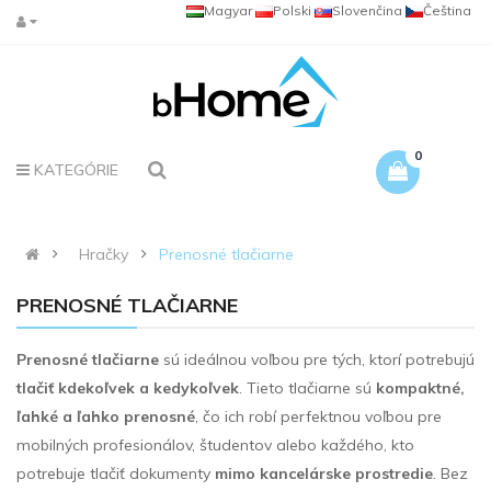
Magyar
Polski
Slovenčina
Čeština
0
KATEGÓRIE
Hračky
Prenosné tlačiarne
PRENOSNÉ TLAČIARNE
Prenosné tlačiarne
sú ideálnou voľbou pre tých, ktorí potrebujú
tlačiť kdekoľvek a kedykoľvek
. Tieto tlačiarne sú
kompaktné,
ľahké a ľahko prenosné
, čo ich robí perfektnou voľbou pre
mobilných profesionálov, študentov alebo každého, kto
potrebuje tlačiť dokumenty
mimo kancelárske prostredie
. Bez