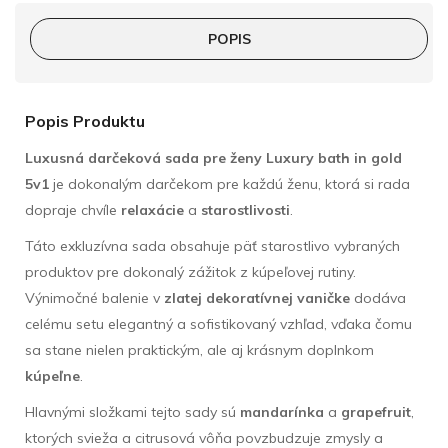
POPIS
Popis Produktu
Luxusná darčeková sada pre ženy
Luxury bath in gold
5v1
je dokonalým darčekom pre každú ženu, ktorá si rada
dopraje chvíle
relaxácie
a
starostlivosti
.
Táto exkluzívna sada obsahuje päť starostlivo vybraných
produktov pre dokonalý zážitok z kúpeľovej rutiny.
Výnimočné balenie v
zlatej dekoratívnej vaničke
dodáva
celému setu elegantný a sofistikovaný vzhľad, vďaka čomu
sa stane nielen praktickým, ale aj krásnym doplnkom
kúpeľne
.
Hlavnými složkami tejto sady sú
mandarínka
a
grapefruit
,
ktorých svieža a citrusová vôňa povzbudzuje zmysly a