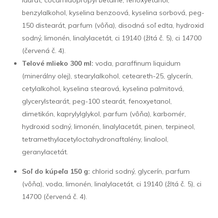
benzylalkohol, kyselina benzoová, kyselina sorbová, peg-
150 distearát, parfum (vôňa), disodná soľ edta, hydroxid
sodný, limonén, linalylacetát, ci 19140 (žltá č. 5), ci 14700
(červená č. 4).
Telové mlieko 300 ml:
voda, paraffinum liquidum
(minerálny olej), stearylalkohol, ceteareth-25, glycerín,
cetylalkohol, kyselina stearová, kyselina palmitová,
glycerylstearát, peg-100 stearát, fenoxyetanol,
dimetikón, kaprylylglykol, parfum (vôňa), karbomér,
hydroxid sodný, limonén, linalylacetát, pinen, terpineol,
tetramethylacetyloctahydronaftalény, linalool,
geranylacetát.
Soľ do kúpeľa 150 g:
chlorid sodný, glycerín, parfum
(vôňa), voda, limonén, linalylacetát, ci 19140 (žltá č. 5), ci
14700 (červená č. 4).