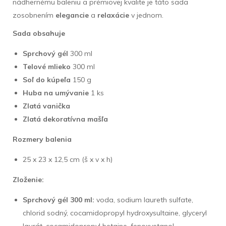
nádhernému baleniu a prémiovej kvalite je táto sada
zosobnením
elegancie
a
relaxácie
v jednom.
Sada obsahuje
Sprchový gél
300 ml
Telové mlieko
300 ml
Soľ do kúpeľa
150 g
Huba na umývanie
1 ks
Zlatá vanička
Zlatá dekoratívna mašľa
Rozmery balenia
25 x 23 x 12,5 cm (š x v x h)
Zloženie:
Sprchový gél 300 ml:
voda, sodium laureth sulfate,
chlorid sodný, cocamidopropyl hydroxysultaine, glyceryl
laurát, cocamidopropyl betaine, fenoxyetanol,