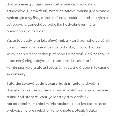
dodáva energiu.
Sprchový gél
jemne čistí pokožku a
zanecháva ju osvieženú, zatiaľ čo
telové mlieko
ju dokonale
hydratuje
a
vyživuje
. Vďaka ľahkej textúre sa mlieko rýchlo
vstrebáva a zanecháva pokožku hodvábne jemnú a
prevoňanú po celý deň.
Súčasťou sady je aj
kúpeľová huba
, ktorá pomáha vytvárať
bohatú penu a jemne masíruje pokožku, čím podporuje
krvný obeh a zanecháva pleť hebkú a zdravú. Celý zážitok je
umocnený elegantným dizajnom produktov, ktoré
kombinujú bielu a
zlatú farbu
, čím vytvárajú dojem
luxusu
a
exkluzivity
.
Táto
darčeková sada
Luxury bath in gold
je skvelým
darčekom pre všetky ženy, ktoré si zaslúžia rozmaznávanie
a
luxusnú starostlivosť
. Je ideálny ako darček k
narodeninám
,
meninám
,
Vianociam
alebo len ako krásne
prekvapenie pre niekoho, koho chcete potešiť. Vďaka