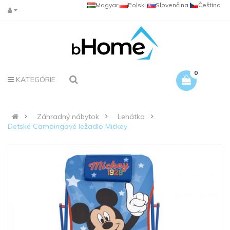
Magyar
Polski
Slovenčina
Čeština
0
KATEGÓRIE
Záhradný nábytok
Lehátka
Detské Campingové ležadlo Mickey