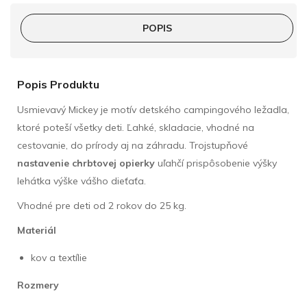
POPIS
Popis Produktu
Usmievavý Mickey je motív detského campingového ležadla,
ktoré poteší všetky deti. Ľahké, skladacie, vhodné na
cestovanie, do prírody aj na záhradu. Trojstupňové
nastavenie chrbtovej opierky
uľahčí prispôsobenie výšky
lehátka výške vášho dieťaťa.
Vhodné pre deti od 2 rokov do 25 kg.
Materiál
kov a textílie
Rozmery