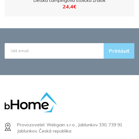
Detská campingová stolička Žralok
24,4€
Prihlásiť
Provozovatel: Webgain s.r.o., Jablunkov 330, 739 91
Jablunkov, Česká republika