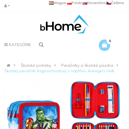
Magyar
Polski
Slovenčina
Čeština
0
KATEGÓRIE
Školské potreby
Peračníky a školské púzdra
Školský peračník trojposchodový s náplňou Avengers Hulk