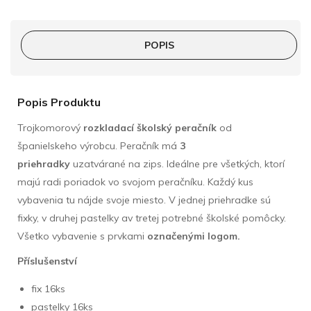
POPIS
Popis Produktu
Trojkomorový
rozkladací školský peračník
od
španielskeho výrobcu. Peračník má
3
priehradky
uzatvárané na zips. Ideálne pre všetkých, ktorí
majú radi poriadok vo svojom peračníku. Každý kus
vybavenia tu nájde svoje miesto. V jednej priehradke sú
fixky, v druhej pastelky av tretej potrebné školské pomôcky.
Všetko vybavenie s prvkami
označenými logom.
Příslušenství
fix 16ks
pastelky 16ks