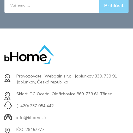
Prihlásiť
Provozovatel: Webgain s.r.o., Jablunkov 330, 739 91
Jablunkov, Česká republika
Sklad: OC Oceán, Oldřichovice 869, 739 61 Třinec
(+420) 737 054 442
info@bhome.sk
IČO: 29457777