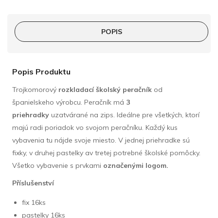
POPIS
Popis Produktu
Trojkomorový
rozkladací školský peračník
od
španielskeho výrobcu. Peračník má
3
priehradky
uzatvárané na zips. Ideálne pre všetkých, ktorí
majú radi poriadok vo svojom peračníku. Každý kus
vybavenia tu nájde svoje miesto. V jednej priehradke sú
fixky, v druhej pastelky av tretej potrebné školské pomôcky.
Všetko vybavenie s prvkami
označenými logom.
Příslušenství
fix 16ks
pastelky 16ks