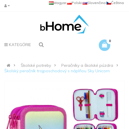
Magyar
Polski
Slovenčina
Čeština
0
KATEGÓRIE
Školské potreby
Peračníky a školské púzdra
Školský peračník trojposchodový s náplňou Sky Unicorn