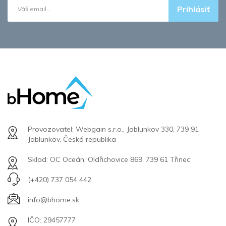
Prihlásiť
Provozovatel: Webgain s.r.o., Jablunkov 330, 739 91
Jablunkov, Česká republika
Sklad: OC Oceán, Oldřichovice 869, 739 61 Třinec
(+420) 737 054 442
info@bhome.sk
IČO: 29457777